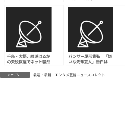
ずみずしさに感動」
謝罪「多くの方々に心配
と不快な思いを」「功太
に嫌な思いをさせていた
こと謝りました」
千鳥・大悟、綾瀬はるか
パンサー尾形貴弘 「嫌
の夫役抜擢でネット騒然
いな先輩芸人」告白は
ｗｗｗ
「サバンナ高橋とは別
人」、吉本興業が説明
最速・最新 エンタメ芸能ニュースコレクト
カテゴリー