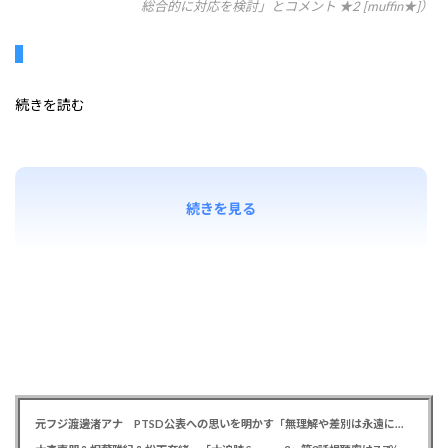
総合的に対応を検討」とコメント ★2 [muffin★]）
続きを読む
続きを見る
元フジ渡邊渚アナ PTSD公表への思いを明かす「無理解や差別は永遠に変わらない」「同じ病気になったことのない人間にはわからない」