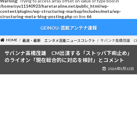
Warning
: Trying to access array offset on value of type bool in
/home/syu11140923/haretaraiine.net/public_html/wp-
content/plugins/wp-structuring-markup/includes/meta/wp-
structuring-meta-blog-posting.php
on line
66
コ
ナ
GEINOU-芸能アンテナ速報
ン
ビ
テ
ゲ
ン
ー
HOME
最速・最新 エンタメ芸能ニュースコレクト
サバンナ高橋茂雄 C
ツ
シ
へ
ョ
サバンナ高橋茂雄 CM出演する「ストッパ下痢止め」
ス
ン
のライオン「現在総合的に対応を検討」とコメント
キ
に
2026年5月12日
ッ
移
プ
動