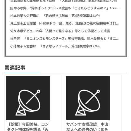
大森南朋＆相葉雅紀＆松下奈緒 「大追跡 Season2」第3話視聴率は7.7％
田中みな実、“背中ぱっくり”ドレス披露も「こけたらどうすんの？」10cm超ヒールに心配の声寄せられる
松本若菜＆佐野勇斗 「君の好きは無敵」第4話視聴率は4.2％
見上愛＆上坂樹里 NHK朝ドラ「風、薫る」5日放送の第93回視聴率は13.5％
佐々木希デビュー20年「人間って強くなる」母として俳優として成長
松平健 「ミニオンズ＆モンスターズ」笑福亭鶴瓶、鈴木愛理らと「ミニおんど」披露も「サンバの方が楽」と本音
小池栄子＆北香那 「さよならノワール」第5話視聴率は2.9％
関連記事
【朗報】今田美桜、コン
サバンナ高橋茂雄 中山
タクト初体験を語る「み
功太への過去のいじめを