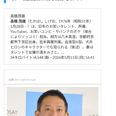
高橋
茂雄
高橋
茂雄
（たかはし しげお、1976年〈昭和51年〉
1月28日 – ）は、日本のお笑いタレント、声優、
YouTuber。お笑いコンビ・サバンナのボケ（場合
によりツッコミ）担当。相方は八木真澄。京都府京
都市下京区出身。吉本興業所属。血液型A型。犬井
ヒロシのキャラクターでも知られる（後述）。妻は
タレントで女優の清水みさと。…
34キロバイト (4,548 語) – 2026年5月11日 (月) 16:41
（出典 www.sponichi.co.jp）