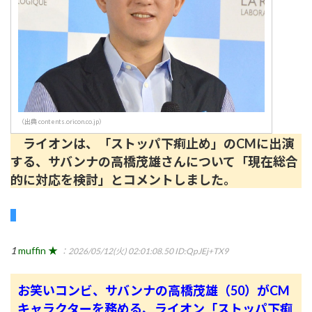
（出典 contents.oricon.co.jp）
ライオンは、「ストッパ下痢止め」のCMに出演
する、サバンナの高橋茂雄さんについて「現在総合
的に対応を検討」とコメントしました。
1
muffin ★
：2026/05/12(火) 02:01:08.50
ID:QpJEj+TX9
お笑いコンビ、サバンナの高橋茂雄（50）がCM
キャラクターを務める、ライオン「ストッパ下痢