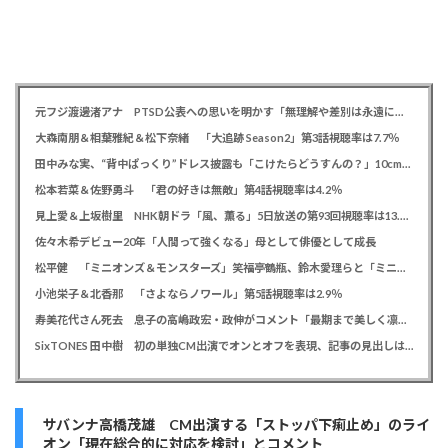
元フジ渡邊渚アナ PTSD公表への思いを明かす「無理解や差別は永遠に変わらない」「同じ病気になったことのない人間にはわからない」
大森南朋＆相葉雅紀＆松下奈緒 「大追跡 Season2」第3話視聴率は7.7％
田中みな実、“背中ぱっくり”ドレス披露も「こけたらどうすんの？」10cm超ヒールに心配の声寄せられる
松本若菜＆佐野勇斗 「君の好きは無敵」第4話視聴率は4.2％
見上愛＆上坂樹里 NHK朝ドラ「風、薫る」5日放送の第93回視聴率は13.5％
佐々木希デビュー20年「人間って強くなる」母として俳優として成長
松平健 「ミニオンズ＆モンスターズ」笑福亭鶴瓶、鈴木愛理らと「ミニおんど」披露も「サンバの方が楽」と本音
小池栄子＆北香那 「さよならノワール」第5話視聴率は2.9％
寿美花代さん死去 息子の高嶋政宏・政伸がコメント「最期まで美しく凛とした表情」「最期の最期まで大女優」「
SixTONES 田中樹 初の単独CM出演でオンとオフを表現、記事の見出しは「“いい男の休日”にしてください」とアピール
サバンナ高橋茂雄 CM出演する「ストッパ下痢止め」のライ
オン「現在総合的に対応を検討」とコメント