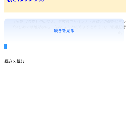
（出典 【芸能】中山功太、生放送でサバンナ・高橋との騒動に言及
「いじめでは絶対ない」「ほんまにわだかまりとかない」 [冬月記者
続きを見る
★]）
続きを読む