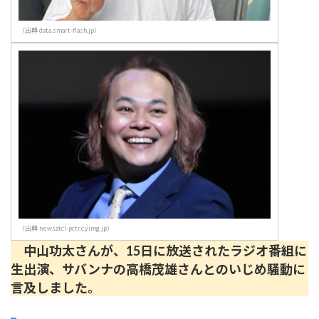
（出典 data.smart-flash.jp）
（出典 newsatcl-pctr.c.yimg.jp）
中山功太さんが、15日に放送されたラジオ番組に
生出演、サバンナの高橋茂雄さんとのいじめ騒動に
言及しました。