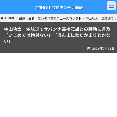
コ
ナ
GEINOU-芸能アンテナ速報
ン
ビ
テ
ゲ
ン
ー
HOME
最速・最新 エンタメ芸能ニュースコレクト
中山功太 生放送でサ
ツ
シ
へ
ョ
中山功太 生放送でサバンナ高橋茂雄との騒動に言及
ス
ン
「いじめでは絶対ない」「ほんまにわだかまりとかな
キ
に
い」
ッ
移
2026年5月16日
プ
動