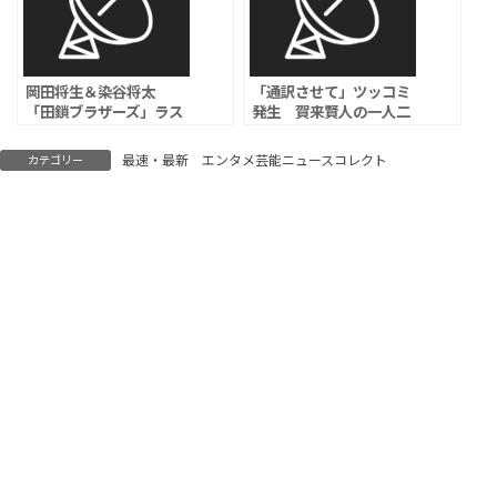
岡田将生＆染谷将太
「通訳させて」ツッコミ
「田鎖ブラザーズ」ラス
発生 賀来賢人の一人二
トに衝撃の急展開、「黒
役会見
幕登場か？」と視聴者反
最速・最新 エンタメ芸能ニュースコレクト
カテゴリー
響