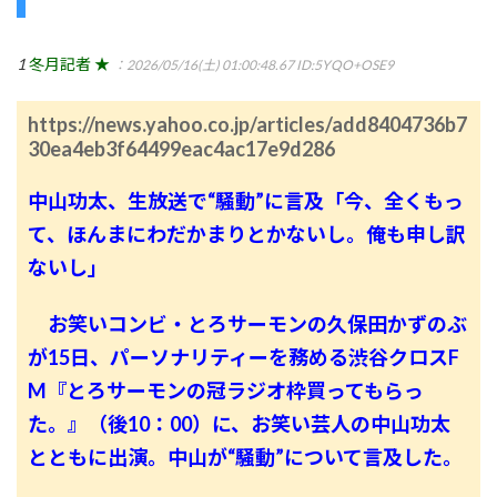
1
冬月記者 ★
：2026/05/16(土) 01:00:48.67
ID:5YQO+OSE9
https://news.yahoo.co.jp/articles/add8404736b7
30ea4eb3f64499eac4ac17e9d286
中山功太、生放送で“騒動”に言及「今、全くもっ
て、ほんまにわだかまりとかないし。俺も申し訳
ないし」
お笑いコンビ・とろサーモンの久保田かずのぶ
が15日、パーソナリティーを務める渋谷クロスF
M『とろサーモンの冠ラジオ枠買ってもらっ
た。』（後10：00）に、お笑い芸人の中山功太
とともに出演。中山が“騒動”について言及した。