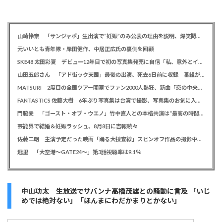
山崎怜奈 「サンジャポ」生出演で“妊娠”のみ公表の理由を説明、爆笑問題には「お祝い待ってます」
元いいとも青年隊・岸田健作、中居正広氏の裏側を回顧
SKE48 太田彩夏 デビュー12年目で初の写真集発売に自信「私、意外とイイ！」、勝負カットはベッド上のヌーディーな姿
山田五郎さん 「アド街ック天国」最後の出演、死去6日前に収録 番組が感謝「天国の五郎さんへ」
MATSURI 2度目の全国ツアー開幕でファン2000人熱狂、新曲「恋の中央線」も初披露「この曲で売れたいよ！」
FANTASTICS 佐藤大樹 6年ぶり写真集は台湾で撮影、写真集のお気に入りカットは「両親に見られるの恥ずかしい」
門脇麦 「ゴースト・オブ・ウエノ」竹中直人との本格共演は“最高の時間”「台本よりたくさんしゃべってた」
芸能界で結婚＆妊娠ラッシュ、8月8日に吉報続々
佐藤二朗 主演予定だった映画「踊る大捜査線」スピンオフ作品の撮影中止が正式に決定か
趣里 「大空港～GATE24～」第3話視聴率は9.1％
中山功太 生放送でサバンナ高橋茂雄との騒動に言及 「いじ
めでは絶対ない」「ほんまにわだかまりとかない」