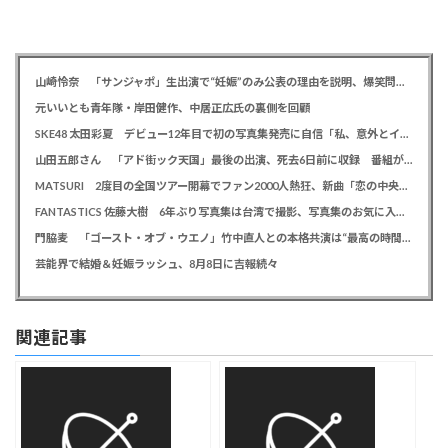
山崎怜奈 「サンジャポ」生出演で“妊娠”のみ公表の理由を説明、爆笑問題には「お祝い待ってます」
元いいとも青年隊・岸田健作、中居正広氏の裏側を回顧
SKE48 太田彩夏 デビュー12年目で初の写真集発売に自信「私、意外とイイ！」、勝負カットはベッド上のヌーディーな姿
山田五郎さん 「アド街ック天国」最後の出演、死去6日前に収録 番組が感謝「天国の五郎さんへ」
MATSURI 2度目の全国ツアー開幕でファン2000人熱狂、新曲「恋の中央線」も初披露「この曲で売れたいよ！」
FANTASTICS 佐藤大樹 6年ぶり写真集は台湾で撮影、写真集のお気に入りカットは「両親に見られるの恥ずかしい」
門脇麦 「ゴースト・オブ・ウエノ」竹中直人との本格共演は“最高の時間”「台本よりたくさんしゃべってた」
芸能界で結婚＆妊娠ラッシュ、8月8日に吉報続々
関連記事