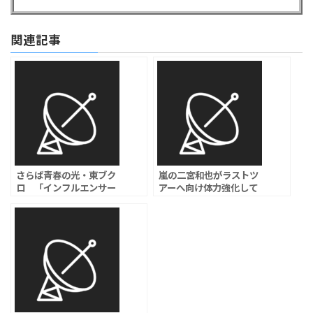
関連記事
さらば青春の光・東ブク
嵐の二宮和也がラストツ
ロ 「インフルエンサー
アーへ向け体力強化して
やユーチューバー、もう
いると告白。本人も驚く
簡単にテレビに出すのは
ほど元気になったと語
やめませんか」
り、大阪ではメンバー同
士で食事を楽しんだ様子
も明かした。