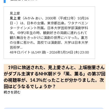
見上
愛
見上
愛
（みかみ あい、2000年〈平成12年〉10月26
日 – ）は、日本の女優。東京都出身。ワタナベエン
ターテインメント所属。日本大学芸術学部演劇学科
卒。 中学2年生の時、観劇好きの両親に連れられて
観た舞台をきっかけに演劇の世界にハマった。裏方
の仕事に惹かれ、高校では演劇部、大学は日本大学
芸術学…
48キロバイト (6,149 語) – 2026年5月14日 (木) 23:00
19日に放送された、見上愛さんと、上坂樹里さん
がダブル主演するNHK朝ドラ「風、薫る」の第37回
の視聴率が、14.3％だったことが分かりました。次
回はどうなるでしょうか？
続きを読む