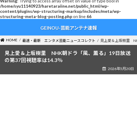
Warning
: Trying to access array offset on value of type bool in
/home/syu11140923/haretaraiine.net/public_html/wp-
content/plugins/wp-structuring-markup/includes/meta/wp-
structuring-meta-blog-posting.php
on line
66
コ
ナ
GEINOU-芸能アンテナ速報
ン
ビ
テ
ゲ
ン
ー
HOME
最速・最新 エンタメ芸能ニュースコレクト
見上愛＆上坂樹里 NH
ツ
シ
へ
ョ
見上愛＆上坂樹里 NHK朝ドラ「風、薫る」19日放送
ス
ン
の第37回視聴率は14.3％
キ
に
2026年5月20日
ッ
移
プ
動