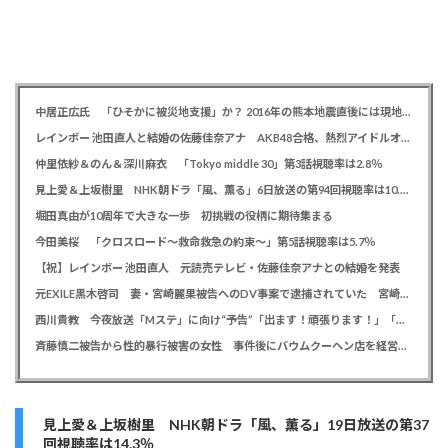
中居正広氏 「ひそかに被災地支援」か？ 2016年の熊本地震直後には現地で炊き出し 親友・松本人志の闘病に心を痛め、頻繁に連絡も
レインボー 池田直人と結婚の佐藤佳奈アナ AKB48合格、熱烈アイドルオタク「さかなちゃん」として人気に、7月末に読売テレビ退社
仲里依紗＆のん＆深川麻衣 「Tokyo middle 30」第3話視聴率は2.8％
見上愛＆上坂樹里 NHK朝ドラ「風、薫る」6日放送の第94回視聴率は10.4％
堀田真由が10周年で大きな一歩 初挑戦の役柄に期待集まる
今田美桜 「クロスロード～救命救急の約束～」第5話視聴率は5.7％
【祝】レインボー 池田直人 元読売テレビ・佐藤佳奈アナとの結婚を発表
元EXILE黒木啓司 妻・宮崎麗果被告へのDV事案で逮捕されていた 宮崎は全身打撲、頭部裂傷及び打撲、頸部損傷の怪我
西川貴教 今夜放送「Mステ」に向け“予告”「出ます！頑張ります！」「恐らくアレも着ます！」
斉藤慎二被告から性的暴行被害の女性 事件後にバウムクーヘン店を経営やTikTokでライブ配信する姿に「言葉にできない悔しさと怒り」
見上愛＆上坂樹里 NHK朝ドラ「風、薫る」19日放送の第37
回視聴率は14.3％