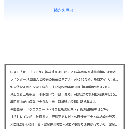
続きを見る
中居正広氏 「ひそかに被災地支援」か？ 2016年の熊本地震直後には現地で炊き出し 親友・松本人志の闘病に心を痛め、頻繁に連絡も
レインボー 池田直人と結婚の佐藤佳奈アナ AKB48合格、熱烈アイドルオタク「さかなちゃん」として人気に、7月末に読売テレビ退社
仲里依紗＆のん＆深川麻衣 「Tokyo middle 30」第3話視聴率は2.8％
見上愛＆上坂樹里 NHK朝ドラ「風、薫る」6日放送の第94回視聴率は10.4％
堀田真由が10周年で大きな一歩 初挑戦の役柄に期待集まる
今田美桜 「クロスロード～救命救急の約束～」第5話視聴率は5.7％
【祝】レインボー 池田直人 元読売テレビ・佐藤佳奈アナとの結婚を発表
元EXILE黒木啓司 妻・宮崎麗果被告へのDV事案で逮捕されていた 宮崎は全身打撲、頭部裂傷及び打撲、頸部損傷の怪我