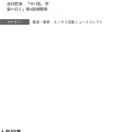
北村匠海 「サバ缶、宇
宙へ行く」第6話視聴率
は3.3％
最速・最新 エンタメ芸能ニュースコレクト
カテゴリー
人気記事