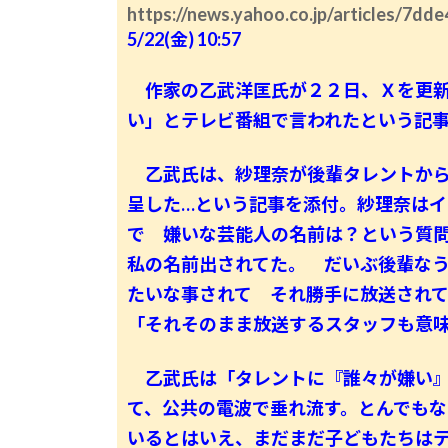
https://news.yahoo.co.jp/articles/7
5/22(金) 10:57
作家の乙武洋匡氏が２２日、Ｘを更新
い」とテレビ番組で言われたという記
乙武氏は、紗理奈が後輩タレントから
呈した…という記事を添付。紗理奈は
で 嫌いな芸能人の名前は？という質
私の名前出されてた。 だいぶ後輩な
たいな事されて それ勝手に放送され
「それそのまま放送するスタッフも意
乙武氏は「タレントに『誰々が嫌い』
て、公共の電波で垂れ流す。とんでも
いるとはいえ、まだまだ子どもたちは