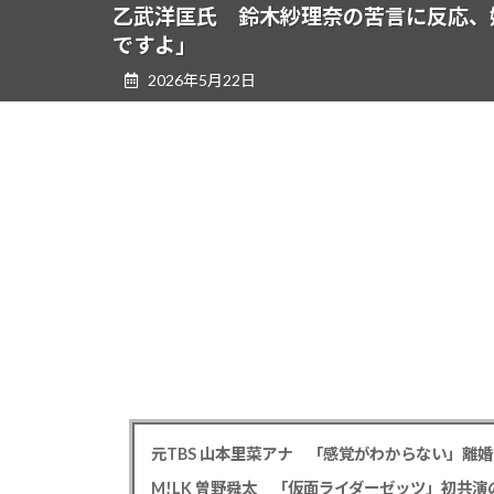
ツ
シ
乙武洋匡氏 鈴木紗理奈の苦言に反応、
へ
ョ
ですよ」
ス
ン
2026年5月22日
キ
に
ッ
移
プ
動