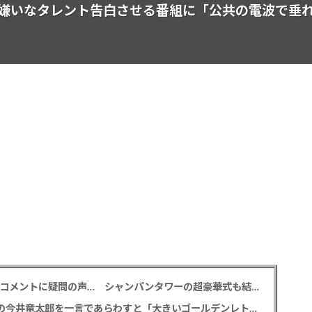
嫌いなタレント告白させる番組に「公共の電波で垂
元TBS 山本里菜アナ 「感覚がわからない」離婚コメントに疑問の声… シャンパンタワーの超豪華式も結婚生活は4年半で終止符
M!LK 曽野舜太 「仮面ライダーゼッツ」初共演の今井竜太郎を一言であらわすと「大きいゴールデンレトリバー