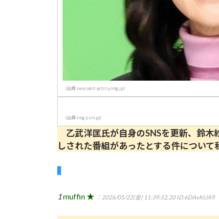
（出典 newsatcl-pctr.c.yimg.jp）
（出典 img.jisin.jp）
乙武洋匡氏が自身のSNSを更新、鈴木
しされた番組があったとする件について
1
muffin ★
：2026/05/22(金) 11:39:52.20
ID:6DAvKtJA9