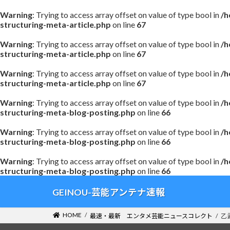
Warning
: Trying to access array offset on value of type bool in
/h
structuring-meta-article.php
on line
67
Warning
: Trying to access array offset on value of type bool in
/h
structuring-meta-article.php
on line
67
Warning
: Trying to access array offset on value of type bool in
/h
structuring-meta-article.php
on line
67
Warning
: Trying to access array offset on value of type bool in
/h
structuring-meta-blog-posting.php
on line
66
Warning
: Trying to access array offset on value of type bool in
/h
structuring-meta-blog-posting.php
on line
66
Warning
: Trying to access array offset on value of type bool in
/h
structuring-meta-blog-posting.php
on line
66
コ
ナ
GEINOU-芸能アンテナ速報
ン
ビ
テ
ゲ
HOME
最速・最新 エンタメ芸能ニュースコレクト
乙
ン
ー