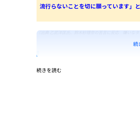
流行らないことを切に願っています」
（出典 乙武洋匡氏、鈴木紗理奈の苦言に反応 嫌いな
続
続きを読む