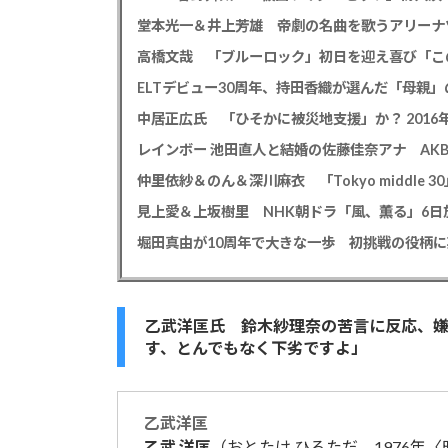
高橋文哉 「ブルーロック」初日を迎え喜び「こ
ELTデビュー30周年、持田香織が選んだ「母親」
仲里依紗＆のん＆深川麻衣 「Tokyo middle 3
見上愛＆上坂樹里 NHK朝ドラ「風、薫る」6日放
堀田真由が10周年で大きな一歩 初挑戦の役柄
乙武洋匡氏 鈴木紗理奈の苦言に反応、
す、とんでもなく下劣ですよ」
乙武洋匡
乙武
洋匡
（おとたけ ひろただ、1976年〈