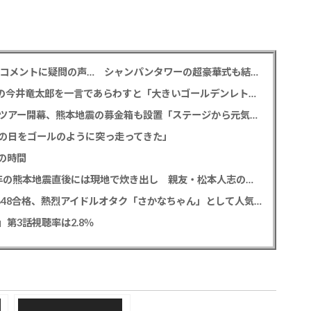
元TBS 山本里菜アナ 「感覚がわからない」離婚コメントに疑問の声… シャンパンタワーの超豪華式も結婚生活は4年半で終止符
M!LK 曽野舜太 「仮面ライダーゼッツ」初共演の今井竜太郎を一言であらわすと「大きいゴールデンレトリバー
堂本光一＆井上芳雄 帝劇の名曲を歌うアリーナツアー開幕、熊本地震の募金箱も設置「ステージから元気を届けられる形になれば」
の日をゴールのように突っ走ってきた」
の時間
中居正広氏 「ひそかに被災地支援」か？ 2016年の熊本地震直後には現地で炊き出し 親友・松本人志の闘病に心を痛め、頻繁に連絡も
レインボー 池田直人と結婚の佐藤佳奈アナ AKB48合格、熱烈アイドルオタク「さかなちゃん」として人気に、7月末に読売テレビ退社
0」第3話視聴率は2.8％