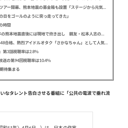
堂本光一＆井上芳雄 帝劇の名曲を歌うアリーナツアー開幕、熊本地震の募金箱も設置「ステージから元気を届けられる形になれば」
の日をゴールのように突っ走ってきた」
の時間
中居正広氏 「ひそかに被災地支援」か？ 2016年の熊本地震直後には現地で炊き出し 親友・松本人志の闘病に心を痛め、頻繁に連絡も
レインボー 池田直人と結婚の佐藤佳奈アナ AKB48合格、熱烈アイドルオタク「さかなちゃん」として人気に、7月末に読売テレビ退社
0」第3話視聴率は2.8％
送の第94回視聴率は10.4％
に期待集まる
嫌いなタレント告白させる番組に「公共の電波で垂れ流
昭和51年〉4月6日 – ）は、日本の作家、