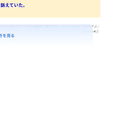
と訴えていた。
タレント告白させ「公共の電波で垂れ流す、とんでもなく下劣ですよ」
[muffin★]）
きを見る