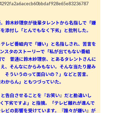
dde4292fa2a6acecb60bbdaf928e65e83236787
。鈴木紗理奈が後輩タレントから名指しで「嫌
事を添付し「とんでもなく下劣」と批判した。
テレビ番組内で「嫌い」と名指しされ、苦言を
インスタのストーリーで「私が出てもない番組
問で 普通に鈴木紗理奈、とあるタレントさんに
うえ、そんなにからみもない。そんな当たり屋み
て そういうのって面白いの？」などと苦言。
味わからん」ともつづっていた。
と告白させることを『お笑い』だと勘違いし
なく下劣ですよ」と指摘。「テレビ離れが進んで
テレビの影響を受けています。『誰々が嫌い』が