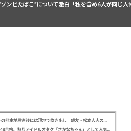
“ゾンビたばこ”について激白「私を含め6人が同じ人
中居正広氏 「ひそかに被災地支援」か？ 2016年の熊本地震直後には現地で炊き出し 親友・松本人志の闘病に心を痛め、頻繁に連絡も
レインボー 池田直人と結婚の佐藤佳奈アナ AKB48合格、熱烈アイドルオタク「さかなちゃん」として人気に、7月末に読売テレビ退社