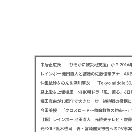
仲里依紗＆のん＆深川麻衣 「Tokyo middle 3
見上愛＆上坂樹里 NHK朝ドラ「風、薫る」6日放
堀田真由が10周年で大きな一歩 初挑戦の役柄
今田美桜 「クロスロード～救命救急の約束～」第
【祝】レインボー 池田直人 元読売テレビ・佐