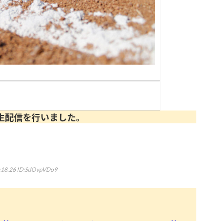
生配信を行いました。
:18.26
ID:SdOvpVDo9