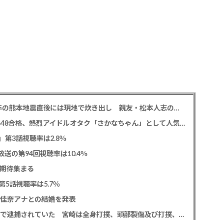
中居正広氏 「ひそかに被災地支援」か？ 2016年の熊本地震直後には現地で炊き出し 親友・松本人志の闘病に心を痛め、頻繁に連絡も
レインボー 池田直人と結婚の佐藤佳奈アナ AKB48合格、熱烈アイドルオタク「さかなちゃん」として人気に、7月末に読売テレビ退社
0」第3話視聴率は2.8％
送の第94回視聴率は10.4％
に期待集まる
5話視聴率は5.7％
藤佳奈アナとの結婚を発表
元EXILE黒木啓司 妻・宮崎麗果被告へのDV事案で逮捕されていた 宮崎は全身打撲、頭部裂傷及び打撲、頸部損傷の怪我