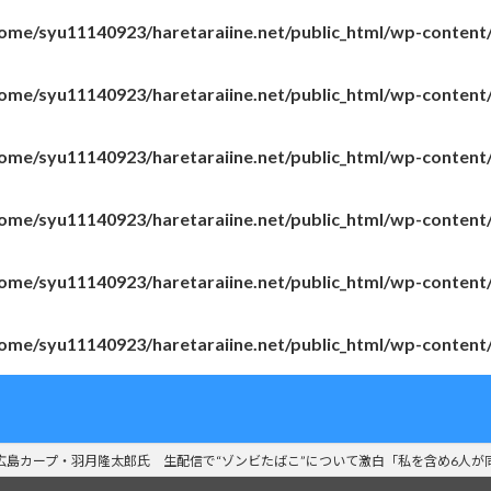
ome/syu11140923/haretaraiine.net/public_html/wp-content
ome/syu11140923/haretaraiine.net/public_html/wp-content
ome/syu11140923/haretaraiine.net/public_html/wp-content
ome/syu11140923/haretaraiine.net/public_html/wp-content
ome/syu11140923/haretaraiine.net/public_html/wp-content
ome/syu11140923/haretaraiine.net/public_html/wp-content
広島カープ・羽月隆太郎氏 生配信で“ゾンビたばこ”について激白「私を含め6人