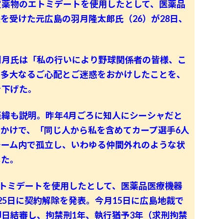
薬物のエトミデートを使用したとして、医薬品
を受けた元広島の羽月隆太郎氏（26）が28日、
月氏は「私の行いにより野球関係者の皆様、こ
に多大なるご心配とご迷惑をおかけしたことを、
を下げた。
緯も説明。昨年4月ごろに知人にシーシャだと
かけで、「同じ人から私を含めてカープ選手6人
チーム内で孤立し、いわゆる仲間外れのような状
した。
トミデートを使用したとして、医薬品医療機器
25日に契約解除を発表。今月15日に広島地裁で
日結審し、拘禁刑1年、執行猶予3年（求刑拘禁