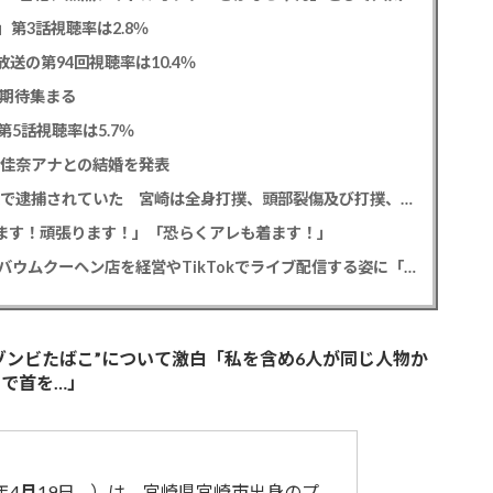
0」第3話視聴率は2.8％
送の第94回視聴率は10.4％
に期待集まる
5話視聴率は5.7％
藤佳奈アナとの結婚を発表
元EXILE黒木啓司 妻・宮崎麗果被告へのDV事案で逮捕されていた 宮崎は全身打撲、頭部裂傷及び打撲、頸部損傷の怪我
出ます！頑張ります！」「恐らくアレも着ます！」
斉藤慎二被告から性的暴行被害の女性 事件後にバウムクーヘン店を経営やTikTokでライブ配信する姿に「言葉にできない悔しさと怒り」
ゾンビたばこ”について激白「私を含め6人が同じ人物か
で首を…」
年4
月
19日 – ）は、宮崎県宮崎市出身のプ