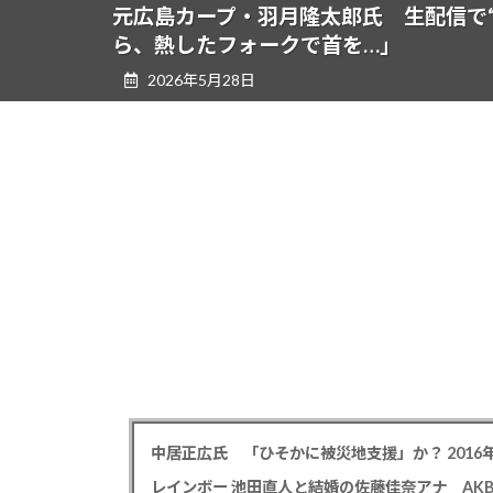
ツ
シ
元広島カープ・羽月隆太郎氏 生配信で
へ
ョ
ら、熱したフォークで首を…」
ス
ン
2026年5月28日
キ
に
ッ
移
プ
動