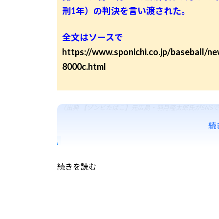
刑1年）の判決を言い渡された。
全文はソースで
https://www.sponichi.co.jp/baseball/
8000c.html
（出典 【ゾンビたばこ】元広島・羽月隆太郎氏がSNS
続
続きを読む