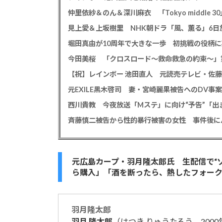
仲里依紗＆のん＆深川麻衣 「Tokyo middle 3
見上愛＆上坂樹里 NHK朝ドラ「風、薫る」6日放
堀田真由が10周年で大きな一歩 初挑戦の役柄
今田美桜 「クロスロード～救命救急の約束～」第
【祝】レインボー 池田直人 元読売テレビ・佐
西川貴教 今夜放送「Mステ」に向け“予告”「
元広島カープ・羽月隆太郎氏 生配信で“
ら購入」「酒を断ったら、熱したフォーク
羽月
隆太郎
羽月
隆太郎
（はつき りゅうたろう、2000