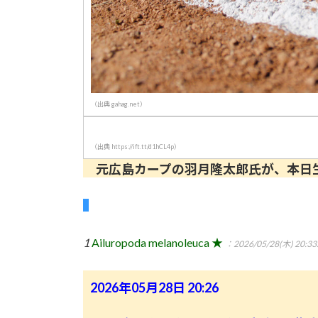
（出典 gahag.net）
（出典 https://ift.tt/d1hCL4p）
元広島カープの羽月隆太郎氏が、本日
1
Ailuropoda melanoleuca ★
：2026/05/28(木) 20:33
2026年05月28日 20:26