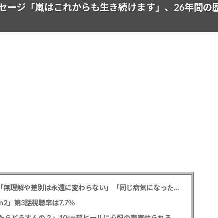
セージ「嵐はこれからも生き続けます」、26年間の
元フジ渡邊渚アナ PTSD公表への思いを明かす「無理解や差別は永遠に変わらない」「同じ病気になったことのない人間にはわからない」
2」第3話視聴率は7.7％
たらどうすんの？」10cm超ヒールに心配の声寄せられる