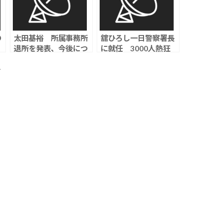
の
太田基裕 所属事務所
舘ひろし一日警察署長
退所を発表、今後につ
に就任 3000人熱狂
尻
いては「近いうちにご
で
報告」
ト