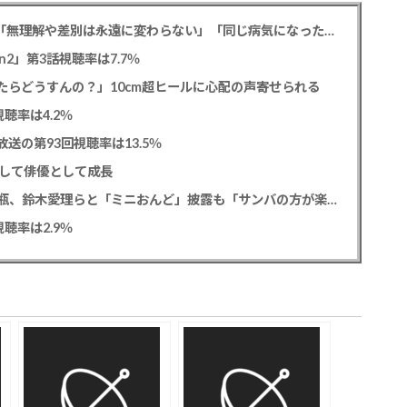
元フジ渡邊渚アナ PTSD公表への思いを明かす「無理解や差別は永遠に変わらない」「同じ病気になったことのない人間にはわからない」
2」第3話視聴率は7.7％
たらどうすんの？」10cm超ヒールに心配の声寄せられる
聴率は4.2％
送の第93回視聴率は13.5％
として俳優として成長
松平健 「ミニオンズ＆モンスターズ」笑福亭鶴瓶、鈴木愛理らと「ミニおんど」披露も「サンバの方が楽」と本音
聴率は2.9％