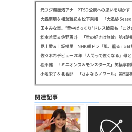
大森南朋＆相葉雅紀＆松下奈緒 「大追跡 Season
田中みな実、“背中ぱっくり”ドレス披露も「こけ
松本若菜＆佐野勇斗 「君の好きは無敵」第4話視
見上愛＆上坂樹里 NHK朝ドラ「風、薫る」5日放
佐々木希デビュー20年「人間って強くなる」母
小池栄子＆北香那 「さよならノワール」第5話視
関連記事