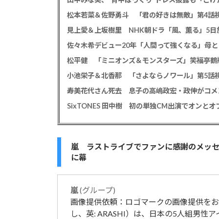
松本若菜＆佐野勇斗 「君の好きは無敵」第4話視
見上愛＆上坂樹里 NHK朝ドラ「風、薫る」5日放
佐々木希デビュー20年「人間って強くなる」母
小池栄子＆北香那 「さよならノワール」第5話視
嵐 ラストライブでファンに感謝のメッセ
に幕
嵐
(グループ)
画像提供依頼：ロゴマークの画像提供をお願
し、英: ARASHI）は、日本の5人組男性