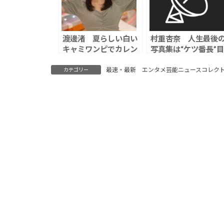
渡邊渚 夏らしい白い
村重杏奈 人生最後
キャミワンピでカレン
写真集は“ケツ番長”目
ダー撮影のオフショッ
指す「丸っとしたお
トを公開 「夏が来
を作るのは難しいん
最速・最新 エンタメ芸能ニュースコレク
カテゴリー
た、最悪だ」
す」