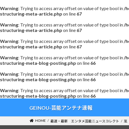
Warning
: Trying to access array offset on value of type bool in
/h
structuring-meta-article.php
on line
67
Warning
: Trying to access array offset on value of type bool in
/h
structuring-meta-article.php
on line
67
Warning
: Trying to access array offset on value of type bool in
/h
structuring-meta-article.php
on line
67
Warning
: Trying to access array offset on value of type bool in
/h
structuring-meta-blog-posting.php
on line
66
Warning
: Trying to access array offset on value of type bool in
/h
structuring-meta-blog-posting.php
on line
66
Warning
: Trying to access array offset on value of type bool in
/h
structuring-meta-blog-posting.php
on line
66
コ
ナ
GEINOU-芸能アンテナ速報
ン
ビ
テ
ゲ
HOME
最速・最新 エンタメ芸能ニュースコレクト
嵐
ン
ー