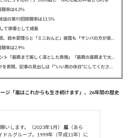
聴率は4.2％
送の第93回視聴率は13.5％
として俳優として成長
松平健 「ミニオンズ＆モンスターズ」笑福亭鶴瓶、鈴木愛理らと「ミニおんど」披露も「サンバの方が楽」と本音
聴率は2.9％
寿美花代さん死去 息子の高嶋政宏・政伸がコメント「最期まで美しく凛とした表情」「最期の最期まで大女優」「
SixTONES 田中樹 初の単独CM出演でオンとオフを表現、記事の見出しは「“いい男の休日”にしてください」とアピール
ージ「嵐はこれからも生き続けます」、26年間の歴史
いします。（2023年1月）
嵐
（あら
アイドルグループ。1999年（平成11年）に