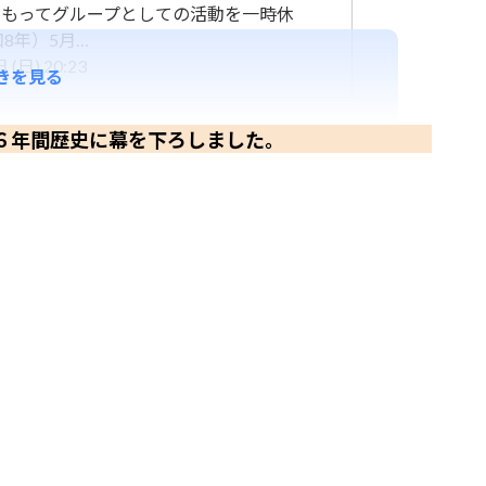
日をもってグループとしての活動を一時休
8年）5月…
(日) 20:23
きを見る
６年間歴史に幕を下ろしました。