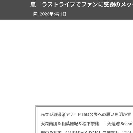
ツ
シ
嵐 ラストライブでファンに感謝のメッ
へ
ョ
2026年6月1日
ス
ン
キ
に
ッ
移
プ
動
大森南朋＆相葉雅紀＆松下奈緒 「大追跡 Season
田中みな実、“背中ぱっくり”ドレス披露も「こけ