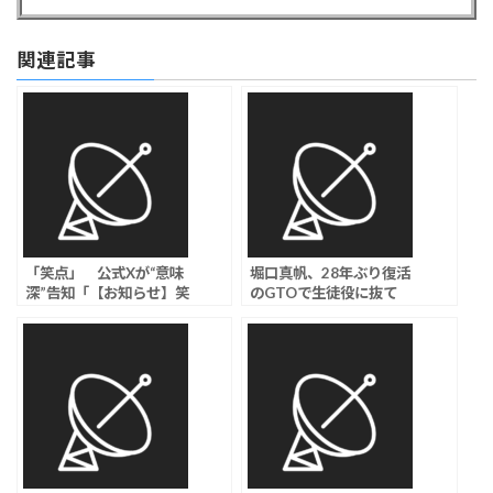
関連記事
「笑点」 公式Xが“意味
堀口真帆、28年ぶり復活
深”告知「【お知らせ】笑
のGTOで生徒役に抜て
点がついに…重大発表」
き！
視聴者から予想相次ぐ