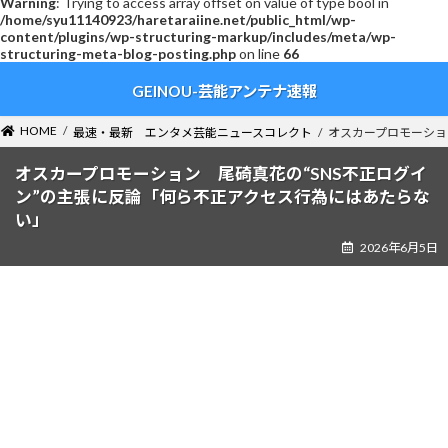
Warning
: Trying to access array offset on value of type bool in
/home/syu11140923/haretaraiine.net/public_html/wp-
content/plugins/wp-structuring-markup/includes/meta/wp-
structuring-meta-blog-posting.php
on line
66
コ
ナ
GEINOU-芸能アンテナ速報
ン
ビ
テ
ゲ
ン
ー
HOME
最速・最新 エンタメ芸能ニュースコレクト
オスカープロモーショ
ツ
シ
へ
ョ
オスカープロモーション 尾碕真花の“SNS不正ログイ
ス
ン
ン”の主張に反論「何ら不正アクセス行為にはあたらな
キ
に
い」
ッ
移
2026年6月5日
プ
動