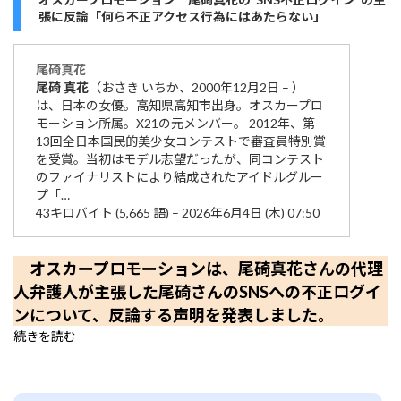
張に反論「何ら不正アクセス行為にはあたらない」
尾碕
真
花
尾碕
真
花
（おさき いちか、2000年12月2日 – ）
は、日本の女優。高知県高知市出身。オスカープロ
モーション所属。X21の元メンバー。 2012年、第
13回全日本国民的美少女コンテストで審査員特別賞
を受賞。当初はモデル志望だったが、同コンテスト
のファイナリストにより結成されたアイドルグルー
プ「…
43キロバイト (5,665 語) – 2026年6月4日 (木) 07:50
オスカープロモーションは、尾碕真花さんの代理
人弁護人が主張した尾碕さんのSNSへの不正ログイ
ンについて、反論する声明を発表しました。
続きを読む