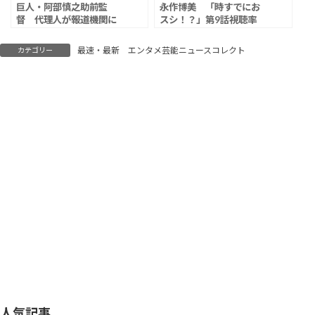
巨人・阿部慎之助前監
永作博美 「時すでにお
督 代理人が報道機関に
スシ！？」第9話視聴率
要請「事実と異なる報道
は5.7％
も重なる状況において」
最速・最新 エンタメ芸能ニュースコレクト
カテゴリー
人気記事