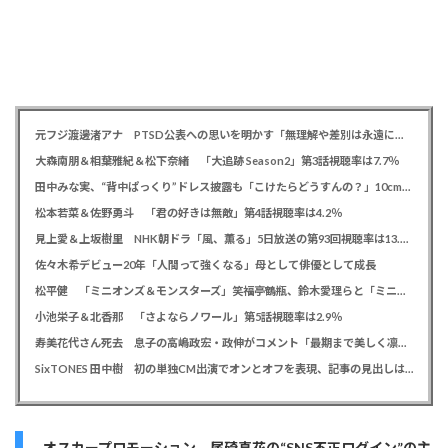
元フジ渡邊渚アナ PTSD公表への思いを明かす「無理解や差別は永遠に変わらない」「同じ病気になったことのない人間にはわからない」
大森南朋＆相葉雅紀＆松下奈緒 「大追跡 Season2」第3話視聴率は7.7％
田中みな実、“背中ぱっくり”ドレス披露も「こけたらどうすんの？」10cm超ヒールに心配の声寄せられる
松本若菜＆佐野勇斗 「君の好きは無敵」第4話視聴率は4.2％
見上愛＆上坂樹里 NHK朝ドラ「風、薫る」5日放送の第93回視聴率は13.5％
佐々木希デビュー20年「人間って強くなる」母として俳優として成長
松平健 「ミニオンズ＆モンスターズ」笑福亭鶴瓶、鈴木愛理らと「ミニおんど」披露も「サンバの方が楽」と本音
小池栄子＆北香那 「さよならノワール」第5話視聴率は2.9％
寿美花代さん死去 息子の高嶋政宏・政伸がコメント「最期まで美しく凛とした表情」「最期の最期まで大女優」「
SixTONES 田中樹 初の単独CM出演でオンとオフを表現、記事の見出しは「“いい男の休日”にしてください」とアピール
オスカープロモーション 尾碕真花の“SNS不正ログイン”の主