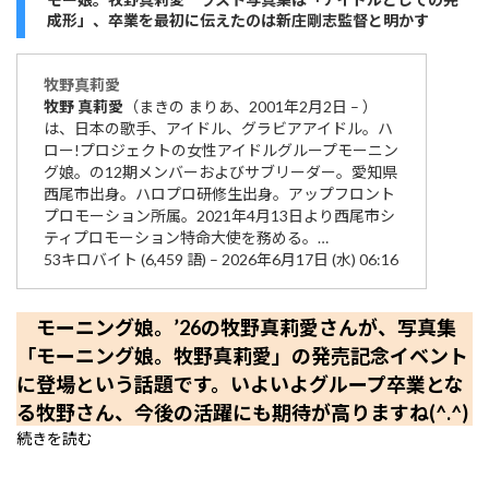
成形」、卒業を最初に伝えたのは新庄剛志監督と明かす
牧野
真莉
愛
牧野
真莉
愛
（まきの まりあ、2001年2月2日 – ）
は、日本の歌手、アイドル、グラビアアイドル。ハ
ロー!プロジェクトの女性アイドルグループモーニン
グ娘。の12期メンバーおよびサブリーダー。愛知県
西尾市出身。ハロプロ研修生出身。アップフロント
プロモーション所属。2021年4月13日より西尾市シ
ティプロモーション特命大使を務める。…
53キロバイト (6,459 語) – 2026年6月17日 (水) 06:16
モーニング娘。’26の牧野真莉愛さんが、写真集
「モーニング娘。牧野真莉愛」の発売記念イベント
に登場という話題です。いよいよグループ卒業とな
る牧野さん、今後の活躍にも期待が高りますね(^.^)
続きを読む