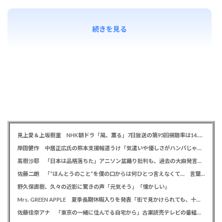
続きを見る
見上愛＆上坂樹里 NHK朝ドラ「風、薫る」7日放送の第95回視聴率は14.0％
岸田健作 中居正広氏の熊本支援報道うけ「気遣いや優しさがハンパじゃない」 中居氏との思い出を回顧
高樹沙耶 「日本は品格落ちた」アニソン盆踊り批判も、過去の大麻発言にも飛び火で自ら幕引き図る
佐藤二朗 「“ほんとうのこと”を僕の口からは何ひとつ言えなくて… 言葉にできぬ悔しさを日々感じております」
野久保直樹、久々の近影に驚きの声「元気そう」「懐かしい」
Mrs. GREEN APPLE 夏季長期休暇入りを発表「街で見かけられても、十分なご配慮を」ファンに理解を求める
佐藤佳奈アナ 「東京の一緒に住んでる自宅から」古巣読売テレビの番組でレインボー池田直人との結婚を生報告