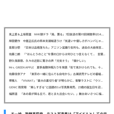
見上愛＆上坂樹里 NHK朝ドラ「風、薫る」7日放送の第95回視聴率は14.0％
岸田健作 中居正広氏の熊本支援報道うけ「気遣いや優しさがハンパじゃない」 中居氏との思い出を回顧
高樹沙耶 「日本は品格落ちた」アニソン盆踊り批判も、過去の大麻発言にも飛び火で自ら幕引き図る
佐藤二朗 「“ほんとうのこと”を僕の口からは何ひとつ言えなくて… 言葉にできぬ悔しさを日々感じております」
野久保直樹、久々の近影に驚きの声「元気そう」「懐かしい」
Mrs. GREEN APPLE 夏季長期休暇入りを発表「街で見かけられても、十分なご配慮を」ファンに理解を求める
佐藤佳奈アナ 「東京の一緒に住んでる自宅から」古巣読売テレビの番組でレインボー池田直人との結婚を生報告
堺雅人 「VIVANT」“最大の裏切り者”が明らかに、衝撃ラストに「ウソでしょ」視聴者悲鳴
GENIC 雨宮翔 “美しすぎる”と話題の1st写真集発売、25歳の誕生日を迎え「より磨きをかけていく」
福原遥 「あの星が降る丘で、君とまた出会いたい。」舞台あいさつに福山雅治がサプライズ登場で歓喜「うれしい」
モー娘。牧野真莉愛 ラスト写真集は「アイドルとしての完