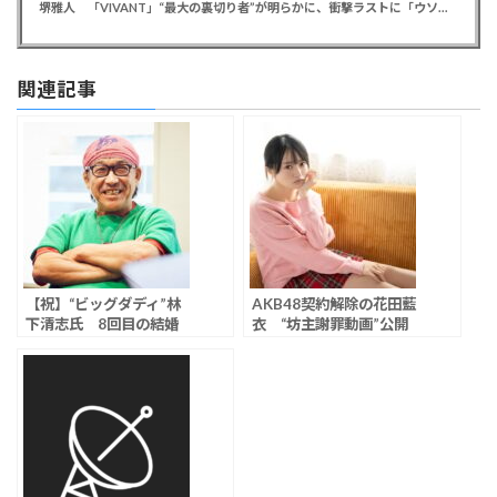
堺雅人 「VIVANT」“最大の裏切り者”が明らかに、衝撃ラストに「ウソでしょ」視聴者悲鳴
関連記事
【祝】“ビッグダディ”林
AKB48契約解除の花田藍
下清志氏 8回目の結婚
衣 “坊主謝罪動画”公開
を発表「奥さんがいる生
も、「なんか中途半端」
活っていいですよね」
「ただのベリーショート
じゃん」と冷ややかな声