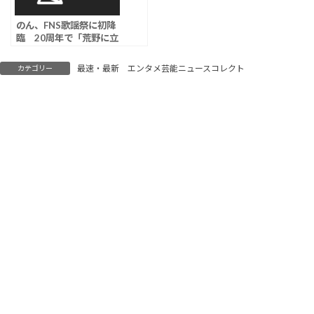
のん、FNS歌謡祭に初降
臨 20周年で「荒野に立
つ」披露へ
最速・最新 エンタメ芸能ニュースコレクト
カテゴリー