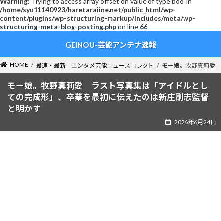
Warning
: Trying to access array offset on value of type bool in
/home/syu11140923/haretaraiine.net/public_html/wp-
content/plugins/wp-structuring-markup/includes/meta/wp-
structuring-meta-blog-posting.php
on line
66
コ
ナ
GEINOU-芸能アンテナ速報
ン
ビ
テ
ゲ
ン
ー
HOME
最速・最新 エンタメ芸能ニュースコレクト
モー娘。牧野真莉愛 
ツ
シ
へ
ョ
モー娘。牧野真莉愛 ラスト写真集は「アイドルとし
ス
ン
ての完成形」、卒業を最初に伝えたのは新庄剛志監督
キ
に
と明かす
ッ
移
2026年6月24日
プ
動