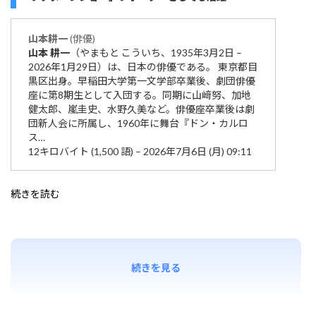
山本
耕一
(俳優)
山本
耕一
（やまもと こういち、1935年3月2日 –
2026年1月29日）は、日本の俳優である。 東京都目
黒区出身。早稲田大学第一文学部卒業後、劇団俳優
座に第8期生として入団する。同期に山﨑努、加地
健太郎、嵐圭史、水野久美など。俳優座卒業後は劇
団新人会に所属し、1960年に舞台『ドン・カルロ
ス…
12キロバイト (1,500 語) – 2026年7月6日 (月) 09:11
続きを読む
続きを見る