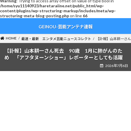
Warning
: Trying to access array offset on value of type bool in
/home/syu11140923/haretaraiine.net/public_html/wp-
content/plugins/wp-structuring-markup/includes/meta/wp-
structuring-meta-blog-posting.php
on line
66
コ
ナ
GEINOU-芸能アンテナ速報
ン
ビ
テ
ゲ
ン
ー
HOME
最速・最新 エンタメ芸能ニュースコレクト
【訃報】山本耕一さん
ツ
シ
へ
ョ
【訃報】山本耕一さん死去 90歳 1月に肺がんのた
ス
ン
め 「アフタヌーンショー」レポーターとしても活躍
キ
に
2026年7月6日
ッ
移
プ
動