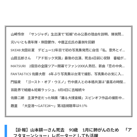
山崎怜奈 「サンジャポ」生出演で“妊娠”のみ公表の理由を説明、爆笑問題には「お祝い待ってます」
元いいとも青年隊・岸田健作、中居正広氏の裏側を回顧
SKE48 太田彩夏 デビュー12年目で初の写真集発売に自信「私、意外とイイ！」、勝負カットはベッド上のヌーディーな姿
山田五郎さん 「アド街ック天国」最後の出演、死去6日前に収録 番組が感謝「天国の五郎さんへ」
MATSURI 2度目の全国ツアー開幕でファン2000人熱狂、新曲「恋の中央線」も初披露「この曲で売れたいよ！」
FANTASTICS 佐藤大樹 6年ぶり写真集は台湾で撮影、写真集のお気に入りカットは「両親に見られるの恥ずかしい」
門脇麦 「ゴースト・オブ・ウエノ」竹中直人との本格共演は“最高の時間”「台本よりたくさんしゃべってた」
芸能界で結婚＆妊娠ラッシュ、8月8日に吉報続々
佐藤二朗 主演予定だった映画「踊る大捜査線」スピンオフ作品の撮影中止が正式に決定か
趣里 「大空港～GATE24～」第3話視聴率は9.1％
【訃報】山本耕一さん死去 90歳 1月に肺がんのため 「ア
フタヌーンショー」レポーターとしても活躍