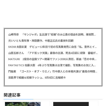
山崎怜奈 「サンジャポ」生出演で“妊娠”のみ公表の理由を説明、爆笑問題には「お祝い待ってます」
元いいとも青年隊・岸田健作、中居正広氏の裏側を回顧
SKE48 太田彩夏 デビュー12年目で初の写真集発売に自信「私、意外とイイ！」、勝負カットはベッド上のヌーディーな姿
山田五郎さん 「アド街ック天国」最後の出演、死去6日前に収録 番組が感謝「天国の五郎さんへ」
MATSURI 2度目の全国ツアー開幕でファン2000人熱狂、新曲「恋の中央線」も初披露「この曲で売れたいよ！」
FANTASTICS 佐藤大樹 6年ぶり写真集は台湾で撮影、写真集のお気に入りカットは「両親に見られるの恥ずかしい」
門脇麦 「ゴースト・オブ・ウエノ」竹中直人との本格共演は“最高の時間”「台本よりたくさんしゃべってた」
芸能界で結婚＆妊娠ラッシュ、8月8日に吉報続々
関連記事