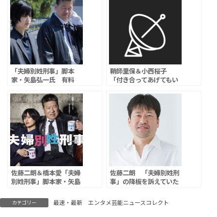
「夫婦別姓刑事」脚本
鞘師里保＆小西桜子
家・矢島弘一氏 有料
「付き合ってあげてもい
noteを更新「当事者であ
いかな」でW主演、人気
る私が話せること」「本
GLコミックを実写ドラマ
当のことは当事者にしか
化
わからない」
佐藤二朗＆橋本愛「夫婦
佐藤二朗 「夫婦別姓刑
別姓刑事」脚本家・矢島
事」の降板を訴えていた
弘一氏 「絶対に違うの
「さすがにもうこれ以上
に。誰も幸せにならん」
は我慢できません」「撮
最速・最新 エンタメ芸能ニュースコレクト
カテゴリー
「事実と解釈が捻じ曲げ
影中何度も『もう我慢の
られていて…」
限界だから』と」