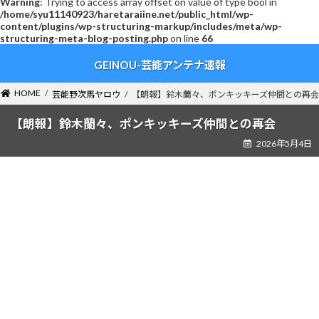
Warning
: Trying to access array offset on value of type bool in
/home/syu11140923/haretaraiine.net/public_html/wp-
content/plugins/wp-structuring-markup/includes/meta/wp-
structuring-meta-blog-posting.php
on line
66
コ
ナ
GEINOU-芸能アンテナ速報
ン
ビ
テ
ゲ
ン
ー
HOME
芸能野次馬ヤロウ
【朗報】鈴木蘭々、ポンキッキーズ仲間との再会
ツ
シ
へ
ョ
【朗報】鈴木蘭々、ポンキッキーズ仲間との再会
ス
ン
2026年5月4日
キ
に
ッ
移
プ
動