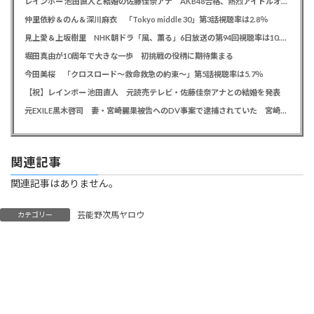
レインボー 池田直人と結婚の佐藤佳奈アナ AKB48合格、熱烈アイドルオタク「さかなちゃん」として人気に、7月末に読売テレビ退社
仲里依紗＆のん＆深川麻衣 「Tokyo middle 30」第3話視聴率は2.8％
見上愛＆上坂樹里 NHK朝ドラ「風、薫る」6日放送の第94回視聴率は10.4％
堀田真由が10周年で大きな一歩 初挑戦の役柄に期待集まる
今田美桜 「クロスロード～救命救急の約束～」第5話視聴率は5.7％
【祝】レインボー 池田直人 元読売テレビ・佐藤佳奈アナとの結婚を発表
元EXILE黒木啓司 妻・宮崎麗果被告へのDV事案で逮捕されていた 宮崎は全身打撲、頭部裂傷及び打撲、頸部損傷の怪我
関連記事
関連記事はありません。
芸能野次馬ヤロウ
カテゴリー