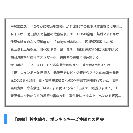
中居正広氏 「ひそかに被災地支援」か？ 2016年の熊本地震直後には現地で炊き出し 親友・松本人志の闘病に心を痛め、頻繁に連絡も
レインボー 池田直人と結婚の佐藤佳奈アナ AKB48合格、熱烈アイドルオタク「さかなちゃん」として人気に、7月末に読売テレビ退社
仲里依紗＆のん＆深川麻衣 「Tokyo middle 30」第3話視聴率は2.8％
見上愛＆上坂樹里 NHK朝ドラ「風、薫る」6日放送の第94回視聴率は10.4％
堀田真由が10周年で大きな一歩 初挑戦の役柄に期待集まる
今田美桜 「クロスロード～救命救急の約束～」第5話視聴率は5.7％
【祝】レインボー 池田直人 元読売テレビ・佐藤佳奈アナとの結婚を発表
元EXILE黒木啓司 妻・宮崎麗果被告へのDV事案で逮捕されていた 宮崎は全身打撲、頭部裂傷及び打撲、頸部損傷の怪我
西川貴教 今夜放送「Mステ」に向け“予告”「出ます！頑張ります！」「恐らくアレも着ます！」
斉藤慎二被告から性的暴行被害の女性 事件後にバウムクーヘン店を経営やTikTokでライブ配信する姿に「言葉にできない悔しさと怒り」
【朗報】鈴木蘭々、ポンキッキーズ仲間との再会