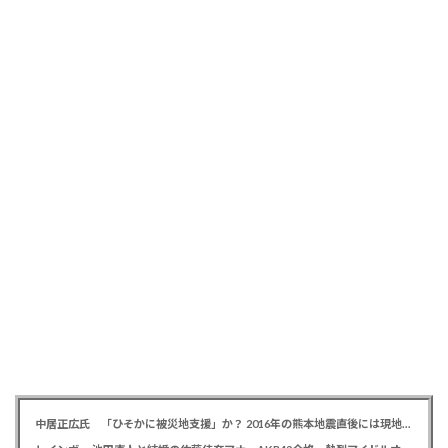
中居正広氏 「ひそかに被災地支援」か？ 2016年の熊本地震直後には現地で炊き出し 親友・松本人志の闘病に心を痛め、頻繁に連絡も