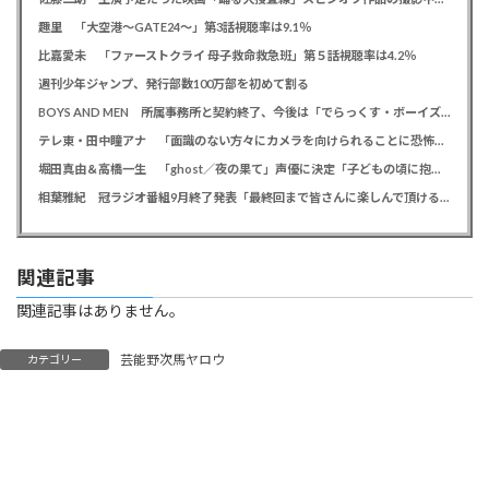
趣里 「大空港～GATE24～」第3話視聴率は9.1％
比嘉愛未 「ファーストクライ 母子救命救急班」第５話視聴率は4.2％
週刊少年ジャンプ、発行部数100万部を初めて割る
BOYS AND MEN 所属事務所と契約終了、今後は「でらっくす・ボーイズ」として活動
テレ東・田中瞳アナ 「面識のない方々にカメラを向けられることに恐怖を」 ロケ撮影時に勝手に撮影してくる人に注意喚起
堀田真由＆高橋一生 「ghost／夜の果て」声優に決定「子どもの頃に抱いていた言葉にはできない沢山の感情を思い出しました」
相葉雅紀 冠ラジオ番組9月終了発表「最終回まで皆さんに楽しんで頂ける番組を」、ファンからは悲しみの声
関連記事
関連記事はありません。
芸能野次馬ヤロウ
カテゴリー