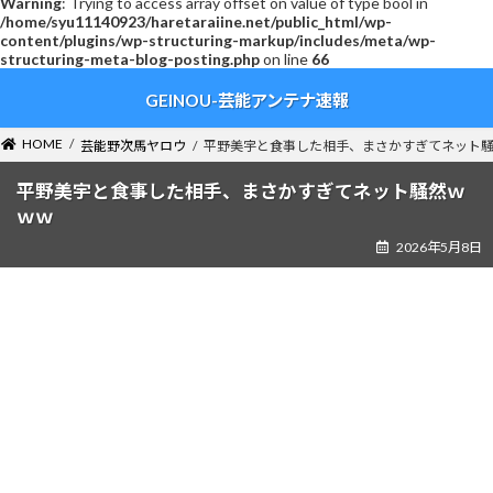
Warning
: Trying to access array offset on value of type bool in
/home/syu11140923/haretaraiine.net/public_html/wp-
content/plugins/wp-structuring-markup/includes/meta/wp-
structuring-meta-blog-posting.php
on line
66
コ
ナ
GEINOU-芸能アンテナ速報
ン
ビ
テ
ゲ
ン
ー
HOME
芸能野次馬ヤロウ
平野美宇と食事した相手、まさかすぎてネット
ツ
シ
へ
ョ
平野美宇と食事した相手、まさかすぎてネット騒然ｗ
ス
ン
ｗｗ
キ
に
2026年5月8日
ッ
移
プ
動