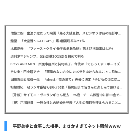
佐藤二朗 主演予定だった映画「踊る大捜査線」スピンオフ作品の撮影中止が正式に決定か
趣里 「大空港～GATE24～」第3話視聴率は9.1％
比嘉愛未 「ファーストクライ 母子救命救急班」第５話視聴率は4.2％
週刊少年ジャンプ、発行部数100万部を初めて割る
BOYS AND MEN 所属事務所と契約終了、今後は「でらっくす・ボーイズ」として活動
テレ東・田中瞳アナ 「面識のない方々にカメラを向けられることに恐怖を」 ロケ撮影時に勝手に撮影してくる人に注意喚起
堀田真由＆高橋一生 「ghost／夜の果て」声優に決定「子どもの頃に抱いていた言葉にはできない沢山の感情を思い出しました」
相葉雅紀 冠ラジオ番組9月終了発表「最終回まで皆さんに楽しんで頂ける番組を」、ファンからは悲しみの声
【訃報】サイモニ・ヴニランギさん死去 26歳 チーム練習中に熱中症で搬送 ラグビー・九州電力キューデンヴォルテクス選手
【祝】戸塚純貴 一般女性との結婚を発表「人生の節目を迎えられること、心より感謝しております」
平野美宇と食事した相手、まさかすぎてネット騒然ｗｗｗ