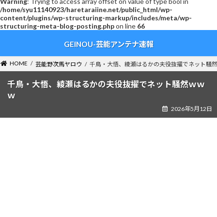
Warning
: Trying to access array offset on value of type bool in
/home/syu11140923/haretaraiine.net/public_html/wp-
content/plugins/wp-structuring-markup/includes/meta/wp-
structuring-meta-blog-posting.php
on line
66
コ
ナ
GEINOU-芸能アンテナ速報
ン
ビ
テ
ゲ
ン
ー
HOME
芸能野次馬ヤロウ
千鳥・大悟、綾瀬はるかの夫役抜擢でネット騒
ツ
シ
へ
ョ
千鳥・大悟、綾瀬はるかの夫役抜擢でネット騒然ｗｗ
ス
ン
ｗ
キ
に
2026年5月12日
ッ
移
プ
動