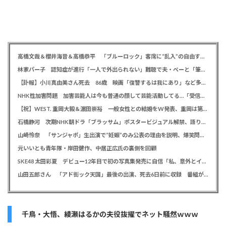
高橋文哉＆櫻井海音＆高橋恭平 「ブルーロック」客席に“乱入”の自由すぎる舞台あいさつに劇場騒然
林家パー子 認知症が進行「一人で外出られない」難聴で夫・ペーと「筆談」…自宅全焼から約1年
【訃報】小川真由美さん死去 86歳 映画「復讐するは我にあり」など多数出演
NHK性加害問題 加害芸能人は今も普通の顔して芸能活動してる…「受信料を取るくらいなら詳細を伝えよ」視聴者からは批判の声
【祝】WEST. 重岡大毅＆濵田崇裕 一般女性との結婚をW発表、重岡は第1子誕生も報告
石橋静河 次期NHK朝ドラ「ブラッサム」ポスタービジュアル解禁、語りは三條雅幸アナウンサー
山崎怜奈 「サンジャポ」生出演で“妊娠”のみ公表の理由を説明、爆笑問題には「お祝い待ってます」
元いいとも青年隊・岸田健作、中居正広氏の裏側を回顧
SKE48 太田彩夏 デビュー12年目で初の写真集発売に自信「私、意外とイイ！」、勝負カットはベッド上のヌーディーな姿
山田五郎さん 「アド街ック天国」最後の出演、死去6日前に収録 番組が感謝「天国の五郎さんへ」
千鳥・大悟、綾瀬はるかの夫役抜擢でネット騒然ｗｗｗ