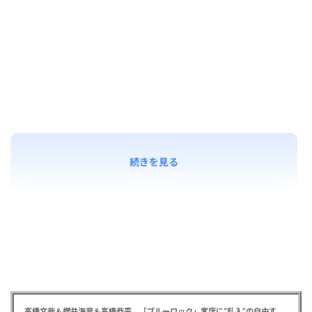
続きを見る
高橋文哉＆櫻井海音＆高橋恭平 「ブルーロック」客席に“乱入”の自由すぎる舞台あいさつに劇場騒然