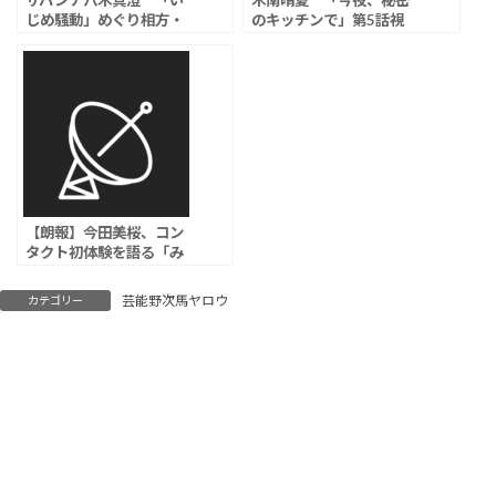
サバンナ八木真澄 「い
木南晴夏 「今夜、秘密
じめ騒動」めぐり相方・
のキッチンで」第5話視
高橋茂雄より先に謝罪 リ
聴率は3.7％
スク管理に絶賛の声「八
木は頭いい」「炎上余地
消した」
【朗報】今田美桜、コン
タクト初体験を語る「み
ずみずしさに感動」
芸能野次馬ヤロウ
カテゴリー