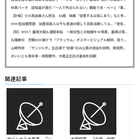
林家パー子 認知症が進行「一人で外出られない」難聴で夫・ペーと「筆談」…自宅全焼から約1年
【訃報】小川真由美さん死去 86歳 映画「復讐するは我にあり」など多数出演
NHK性加害問題 加害芸能人は今も普通の顔して芸能活動してる…「受信料を取るくらいなら詳細を伝えよ」視聴者からは批判の声
【祝】WEST. 重岡大毅＆濵田崇裕 一般女性との結婚をW発表、重岡は第1子誕生も報告
石橋静河 次期NHK朝ドラ「ブラッサム」ポスタービジュアル解禁、語りは三條雅幸アナウンサー
山崎怜奈 「サンジャポ」生出演で“妊娠”のみ公表の理由を説明、爆笑問題には「お祝い待ってます」
元いいとも青年隊・岸田健作、中居正広氏の裏側を回顧
関連記事