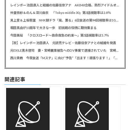
レインボー 池田直人と結婚の佐藤佳奈アナ AKB48合格、熱烈アイドルオタク「さかなちゃん」として人気に、7月末に読売テレビ退社
仲里依紗＆のん＆深川麻衣 「Tokyo middle 30」第3話視聴率は2.8％
見上愛＆上坂樹里 NHK朝ドラ「風、薫る」6日放送の第94回視聴率は10.4％
堀田真由が10周年で大きな一歩 初挑戦の役柄に期待集まる
今田美桜 「クロスロード～救命救急の約束～」第5話視聴率は5.7％
【祝】レインボー 池田直人 元読売テレビ・佐藤佳奈アナとの結婚を発表
元EXILE黒木啓司 妻・宮崎麗果被告へのDV事案で逮捕されていた 宮崎は全身打撲、頭部裂傷及び打撲、頸部損傷の怪我
西川貴教 今夜放送「Mステ」に向け“予告”「出ます！頑張ります！」「恐らくアレも着ます！」
関連記事