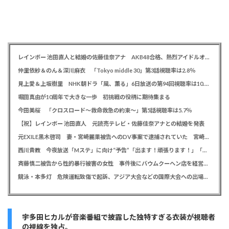
レインボー 池田直人と結婚の佐藤佳奈アナ AKB48合格、熱烈アイドルオタク「さかなちゃん」として人気に、7月末に読売テレビ退社
仲里依紗＆のん＆深川麻衣 「Tokyo middle 30」第3話視聴率は2.8％
見上愛＆上坂樹里 NHK朝ドラ「風、薫る」6日放送の第94回視聴率は10.4％
堀田真由が10周年で大きな一歩 初挑戦の役柄に期待集まる
今田美桜 「クロスロード～救命救急の約束～」第5話視聴率は5.7％
【祝】レインボー 池田直人 元読売テレビ・佐藤佳奈アナとの結婚を発表
元EXILE黒木啓司 妻・宮崎麗果被告へのDV事案で逮捕されていた 宮崎は全身打撲、頭部裂傷及び打撲、頸部損傷の怪我
西川貴教 今夜放送「Mステ」に向け“予告”「出ます！頑張ります！」「恐らくアレも着ます！」
斉藤慎二被告から性的暴行被害の女性 事件後にバウムクーヘン店を経営やTikTokでライブ配信する姿に「言葉にできない悔しさと怒り」
競泳・本多灯 危険運転致傷で起訴、アジア大会などの国際大会への出場を辞退
宇多田ヒカルが音楽番組で披露した独特すぎる衣装が視聴者
の視線を独占。