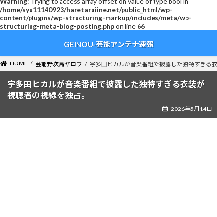
Warning
: Trying to access array offset on value of type bool in
/home/syu11140923/haretaraiine.net/public_html/wp-
content/plugins/wp-structuring-markup/includes/meta/wp-
structuring-meta-blog-posting.php
on line
66
コ
ナ
GEINOU-芸能アンテナ速報
ン
ビ
テ
ゲ
ン
ー
HOME
芸能野次馬ヤロウ
宇多田ヒカルが音楽番組で披露した独特すぎる
ツ
シ
へ
ョ
宇多田ヒカルが音楽番組で披露した独特すぎる衣装が
ス
ン
視聴者の視線を独占。
キ
に
2026年5月14日
ッ
移
プ
動