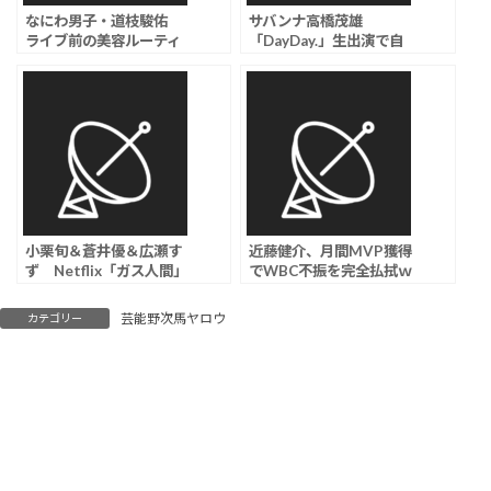
なにわ男子・道枝駿佑
サバンナ高橋茂雄
ライブ前の美容ルーティ
「DayDay.」生出演で自
ーンを明かす、ファンの
身めぐる騒動に言及「も
双眼鏡チェックにも「毛
うなんのわだかまりもな
穴まで整えてます」
くて、飯行く約束とかも
できてる」
小栗旬＆蒼井優＆広瀬す
近藤健介、月間MVP獲得
ず Netflix「ガス人間」
でWBC不振を完全払拭ｗ
本木雅弘長男・UTAがガ
ｗｗ
ス人間役で俳優デビュー
芸能野次馬ヤロウ
カテゴリー