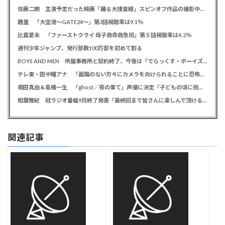
佐藤二朗 主演予定だった映画「踊る大捜査線」スピンオフ作品の撮影中止が正式に決定か
趣里 「大空港～GATE24～」第3話視聴率は9.1％
比嘉愛未 「ファーストクライ 母子救命救急班」第５話視聴率は4.2％
週刊少年ジャンプ、発行部数100万部を初めて割る
BOYS AND MEN 所属事務所と契約終了、今後は「でらっくす・ボーイズ」として活動
テレ東・田中瞳アナ 「面識のない方々にカメラを向けられることに恐怖を」 ロケ撮影時に勝手に撮影してくる人に注意喚起
堀田真由＆高橋一生 「ghost／夜の果て」声優に決定「子どもの頃に抱いていた言葉にはできない沢山の感情を思い出しました」
相葉雅紀 冠ラジオ番組9月終了発表「最終回まで皆さんに楽しんで頂ける番組を」、ファンからは悲しみの声
関連記事