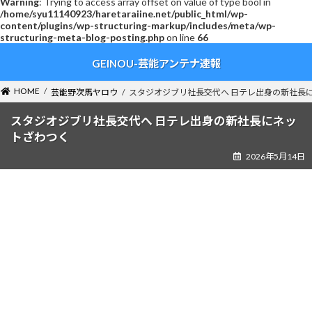
Warning
: Trying to access array offset on value of type bool in
/home/syu11140923/haretaraiine.net/public_html/wp-
content/plugins/wp-structuring-markup/includes/meta/wp-
structuring-meta-blog-posting.php
on line
66
コ
ナ
GEINOU-芸能アンテナ速報
ン
ビ
テ
ゲ
ン
ー
HOME
芸能野次馬ヤロウ
スタジオジブリ社長交代へ 日テレ出身の新社長
ツ
シ
へ
ョ
スタジオジブリ社長交代へ 日テレ出身の新社長にネッ
ス
ン
トざわつく
キ
に
2026年5月14日
ッ
移
プ
動