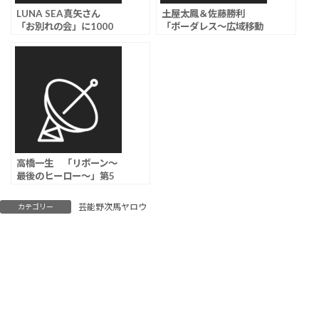
LUNA SEA真矢さん
土屋太鳳＆佐藤勝利
「お別れの会」に1000
「ボーダレス～広域移動
人、妻の石黒彩「約束を
捜査隊～」第5話視聴率
守って笑顔で生きてい
は6.4％
く」
高橋一生 「リボーン～
最後のヒーロー～」第5
話視聴率は4.7％
芸能野次馬ヤロウ
カテゴリー