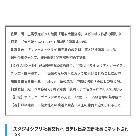
佐藤二朗 主演予定だった映画「踊る大捜査線」スピンオフ作品の撮影中止が正式に決定か
趣里 「大空港～GATE24～」第3話視聴率は9.1％
比嘉愛未 「ファーストクライ 母子救命救急班」第５話視聴率は4.2％
週刊少年ジャンプ、発行部数100万部を初めて割る
BOYS AND MEN 所属事務所と契約終了、今後は「でらっくす・ボーイズ」として活動
テレ東・田中瞳アナ 「面識のない方々にカメラを向けられることに恐怖を」 ロケ撮影時に勝手に撮影してくる人に注意喚起
堀田真由＆高橋一生 「ghost／夜の果て」声優に決定「子どもの頃に抱いていた言葉にはできない沢山の感情を思い出しました」
相葉雅紀 冠ラジオ番組9月終了発表「最終回まで皆さんに楽しんで頂ける番組を」、ファンからは悲しみの声
【訃報】サイモニ・ヴニランギさん死去 26歳 チーム練習中に熱中症で搬送 ラグビー・九州電力キューデンヴォルテクス選手
【祝】戸塚純貴 一般女性との結婚を発表「人生の節目を迎えられること、心より感謝しております」
スタジオジブリ社長交代へ 日テレ出身の新社長にネットざわ
つく