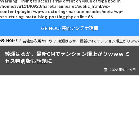
Warning
: Trying to access array offset on value of type bool in
/home/syu11140923/haretaraiine.net/public_html/wp-
content/plugins/wp-structuring-markup/includes/meta/wp-
structuring-meta-blog-posting.php
on line
66
コ
ナ
GEINOU-芸能アンテナ速報
ン
ビ
テ
ゲ
ン
ー
HOME
芸能野次馬ヤロウ
綾瀬はるか、最新CMでテンション爆上がりｗｗ
ツ
シ
へ
ョ
綾瀬はるか、最新CMでテンション爆上がりｗｗｗ ミ
ス
ン
セス特別版も話題に
キ
に
2026年5月19日
ッ
移
プ
動