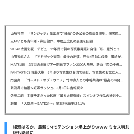
山崎怜奈 「サンジャポ」生出演で“妊娠”のみ公表の理由を説明、爆笑問題には「お祝い待ってます」
元いいとも青年隊・岸田健作、中居正広氏の裏側を回顧
SKE48 太田彩夏 デビュー12年目で初の写真集発売に自信「私、意外とイイ！」、勝負カットはベッド上のヌーディーな姿
山田五郎さん 「アド街ック天国」最後の出演、死去6日前に収録 番組が感謝「天国の五郎さんへ」
MATSURI 2度目の全国ツアー開幕でファン2000人熱狂、新曲「恋の中央線」も初披露「この曲で売れたいよ！」
FANTASTICS 佐藤大樹 6年ぶり写真集は台湾で撮影、写真集のお気に入りカットは「両親に見られるの恥ずかしい」
門脇麦 「ゴースト・オブ・ウエノ」竹中直人との本格共演は“最高の時間”「台本よりたくさんしゃべってた」
芸能界で結婚＆妊娠ラッシュ、8月8日に吉報続々
佐藤二朗 主演予定だった映画「踊る大捜査線」スピンオフ作品の撮影中止が正式に決定か
趣里 「大空港～GATE24～」第3話視聴率は9.1％
綾瀬はるか、最新CMでテンション爆上がりｗｗｗ ミセス特別
版も話題に