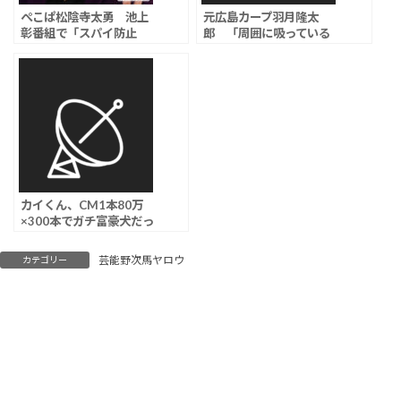
ぺこぱ松陰寺太勇 池上
元広島カープ羽月隆太
彰番組で「スパイ防止
郎 「周囲に吸っている
法」に持論明かして賛
カープ選手がいた」証
否、進む“政治タレン
言、「ゾンビたばこ」使
ト”への道…
用で複数選手に尿検査実
施か？
カイくん、CM1本80万
×300本でガチ富豪犬だっ
た
芸能野次馬ヤロウ
カテゴリー