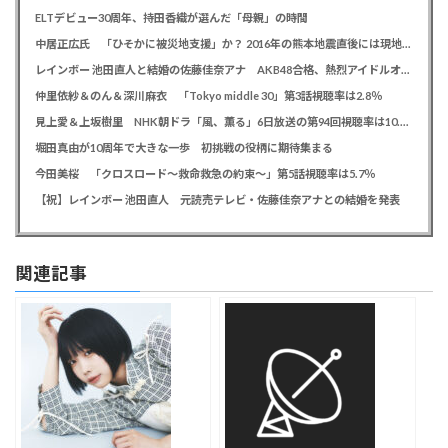
ELTデビュー30周年、持田香織が選んだ「母親」の時間
中居正広氏 「ひそかに被災地支援」か？ 2016年の熊本地震直後には現地で炊き出し 親友・松本人志の闘病に心を痛め、頻繁に連絡も
レインボー 池田直人と結婚の佐藤佳奈アナ AKB48合格、熱烈アイドルオタク「さかなちゃん」として人気に、7月末に読売テレビ退社
仲里依紗＆のん＆深川麻衣 「Tokyo middle 30」第3話視聴率は2.8％
見上愛＆上坂樹里 NHK朝ドラ「風、薫る」6日放送の第94回視聴率は10.4％
堀田真由が10周年で大きな一歩 初挑戦の役柄に期待集まる
今田美桜 「クロスロード～救命救急の約束～」第5話視聴率は5.7％
【祝】レインボー 池田直人 元読売テレビ・佐藤佳奈アナとの結婚を発表
関連記事