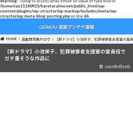
Warning
: Trying to access array offset on value of type bool in
/home/syu11140923/haretaraiine.net/public_html/wp-
content/plugins/wp-structuring-markup/includes/meta/wp-
structuring-meta-blog-posting.php
on line
66
コ
ナ
GEINOU-芸能アンテナ速報
ン
ビ
テ
ゲ
ン
ー
HOME
芸能野次馬ヤロウ
【新ドラマ】小池栄子、犯罪被害者支援室の室
ツ
シ
へ
ョ
【新ドラマ】小池栄子、犯罪被害者支援室の室長役で
ス
ン
ガチ重そうな作品に
キ
に
2026年5月26日
ッ
移
プ
動