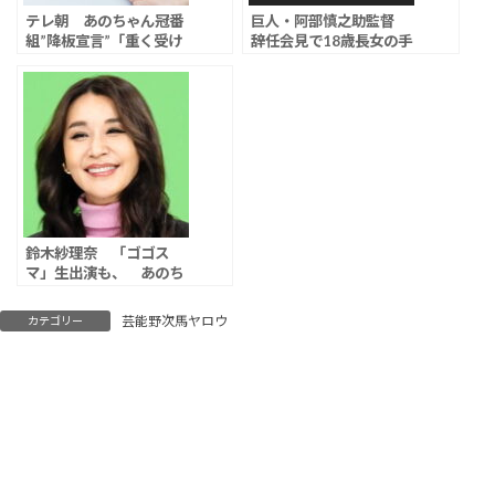
テレ朝 あのちゃん冠番
巨人・阿部慎之助監督
組”降板宣言”「重く受け
辞任会見で18歳長女の手
止め」、今後の編成は
紙も公表、連行される父
「決まり次第お知らせさ
を見て「泣き崩れた」
せていただきます」
「警察がきて一番驚いて
いるのは自分」
鈴木紗理奈 「ゴゴス
マ」生出演も、 あのち
ゃんとの騒動には言及せ
ず
芸能野次馬ヤロウ
カテゴリー