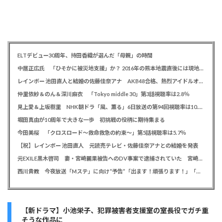
ELTデビュー30周年、持田香織が選んだ「母親」の時間
中居正広氏 「ひそかに被災地支援」か？ 2016年の熊本地震直後には現地で炊き出し 親友・松本人志の闘病に心を痛め、頻繁に連絡も
レインボー 池田直人と結婚の佐藤佳奈アナ AKB48合格、熱烈アイドルオタク「さかなちゃん」として人気に、7月末に読売テレビ退社
仲里依紗＆のん＆深川麻衣 「Tokyo middle 30」第3話視聴率は2.8％
見上愛＆上坂樹里 NHK朝ドラ「風、薫る」6日放送の第94回視聴率は10.4％
堀田真由が10周年で大きな一歩 初挑戦の役柄に期待集まる
今田美桜 「クロスロード～救命救急の約束～」第5話視聴率は5.7％
【祝】レインボー 池田直人 元読売テレビ・佐藤佳奈アナとの結婚を発表
元EXILE黒木啓司 妻・宮崎麗果被告へのDV事案で逮捕されていた 宮崎は全身打撲、頭部裂傷及び打撲、頸部損傷の怪我
西川貴教 今夜放送「Mステ」に向け“予告”「出ます！頑張ります！」「恐らくアレも着ます！」
【新ドラマ】小池栄子、犯罪被害者支援室の室長役でガチ重
そうな作品に