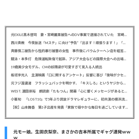
元EXILE黒木啓司 妻・宮崎麗果被告へのDV事案で逮捕されていた 宮崎は全身打撲、頭部裂傷及び打撲、頸部損傷の怪我
西川貴教 今夜放送「Mステ」に向け“予告”「出ます！頑張ります！」「恐らくアレも着ます！」
斉藤慎二被告から性的暴行被害の女性 事件後にバウムクーヘン店を経営やTikTokでライブ配信する姿に「言葉にできない悔しさと怒り」
競泳・本多灯 危険運転致傷で起訴、アジア大会などの国際大会への出場を辞退
19歳美少女モデル、CMの妖精姿が可愛すぎて見入る人続出
板垣李光人 主演映画「口に関するアンケート」反響に喜び「後味がクセになる、と」
元フジ渡邊渚 フラッシュバックを明かす、「キスしろ」というヤジからパニックに… 「1人の人間の人生に、当たり前の生活を奪った人が全て悪い」
WEST. 濵田崇裕 朗読劇「たもつん」開幕「心に響くメッセージがあると感じています」
小栗旬 「LOST10」で5年ぶり民放ドラマレギュラーに、初共演の横浜流星とバディ役「もう最高です」
【祝】山本舞香 第1子出産を発表「家族で穏やかな毎日を過ごしています」、夫はマイファスHiro
元モー娘。生田衣梨奈、まさかの吉本所属でギャグ連発ｗｗ
ｗ