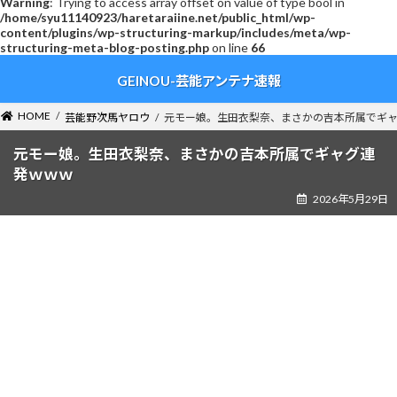
Warning
: Trying to access array offset on value of type bool in
/home/syu11140923/haretaraiine.net/public_html/wp-
content/plugins/wp-structuring-markup/includes/meta/wp-
structuring-meta-blog-posting.php
on line
66
コ
ナ
GEINOU-芸能アンテナ速報
ン
ビ
テ
ゲ
ン
ー
HOME
芸能野次馬ヤロウ
元モー娘。生田衣梨奈、まさかの吉本所属でギ
ツ
シ
へ
ョ
元モー娘。生田衣梨奈、まさかの吉本所属でギャグ連
ス
ン
発ｗｗｗ
キ
に
2026年5月29日
ッ
移
プ
動