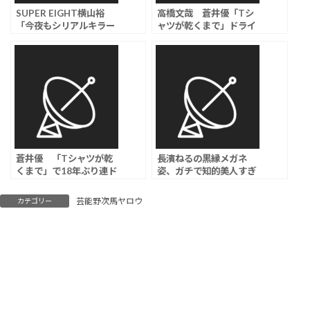
SUPER EIGHT横山裕
高橋文哉 蒼井優「Tシ
「今夜もシリアルキラー
ャツが乾くまで」ドライ
と待ち合わせ」連続殺人
な低体温男子の喫茶店店
鬼を追う刑事役に、バデ
員役に「新しい扉が開き
ィ役は関水渚
そう」
蒼井優 「Tシャツが乾
長濱ねるの黒縁メガネ
くまで」で18年ぶり連ド
姿、ガチで知的美人すぎ
ラ主演「自身の変化が見
る
られることも楽しみ」、
芸能野次馬ヤロウ
カテゴリー
脚本は「silent」の生方
美久