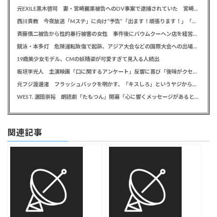
元EXILE黒木啓司 妻・宮崎麗果被告へのDV事案で逮捕されていた 宮崎は全身打撲、頭部裂傷及び打撲、頸部損傷の怪我
西川貴教 今夜放送「Mステ」に向け“予告”「出ます！頑張ります！」「恐らくアレも着ます！」
斉藤慎二被告から性的暴行被害の女性 事件後にバウムクーヘン店を経営やTikTokでライブ配信する姿に「言葉にできない悔しさと怒り」
競泳・本多灯 危険運転致傷で起訴、アジア大会などの国際大会への出場を辞退
19歳美少女モデル、CMの妖精姿が可愛すぎて見入る人続出
板垣李光人 主演映画「口に関するアンケート」反響に喜び「後味がクセになる、と」
元フジ渡邊渚 フラッシュバックを明かす、「キスしろ」というヤジからパニックに… 「1人の人間の人生に、当たり前の生活を奪った人が全て悪い」
WEST. 濵田崇裕 朗読劇「たもつん」開幕「心に響くメッセージがあると感じています」
関連記事