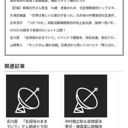
橋本環奈の現場で盗難被害、撮影スタッフ騒然だった
【訃報】寿美花代さん死去 94歳 老衰のため 元宝塚歌劇団トップスター、夫は高島忠夫さん、息子は高嶋政宏・政伸
久保史緒里 「世界は美しいと誰かが言った」乃木坂46卒業後初の主演作で母親役に「すごく貴重な経験をさせていただいた」
広末涼子 「THE TIME,」芸能活動再開後初の地上波出演、復帰へ思いを告白「自分の弱い部分だったり…」
SPEED30周年で奇跡の4ショット公開！
吉川愛 「名探偵のままでいて」イベントで綱啓永、恒松祐里、高松アロハと息ピッタリの仲良しトーク
山﨑賢人 「キングダム 魂の決戦」志尊淳から熱いリスペクト「賢人のためだったらみんな頑張る」
関連記事
吉川愛 「名探偵のまま
中村橋之助＆能條愛未
でいて」テレ朝連ドラ初
挙式・披露宴に歌舞伎