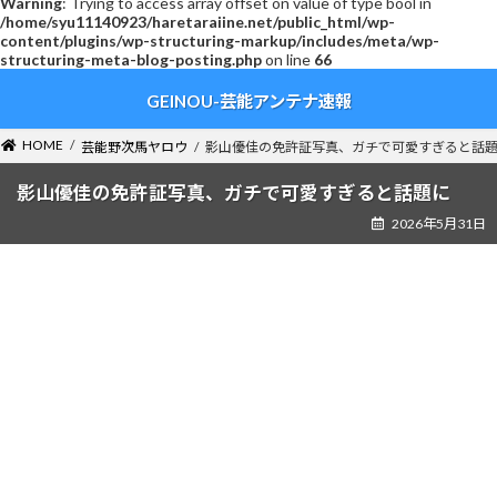
Warning
: Trying to access array offset on value of type bool in
/home/syu11140923/haretaraiine.net/public_html/wp-
content/plugins/wp-structuring-markup/includes/meta/wp-
structuring-meta-blog-posting.php
on line
66
コ
ナ
GEINOU-芸能アンテナ速報
ン
ビ
テ
ゲ
ン
ー
HOME
芸能野次馬ヤロウ
影山優佳の免許証写真、ガチで可愛すぎると話
ツ
シ
へ
ョ
影山優佳の免許証写真、ガチで可愛すぎると話題に
ス
ン
2026年5月31日
キ
に
ッ
移
プ
動