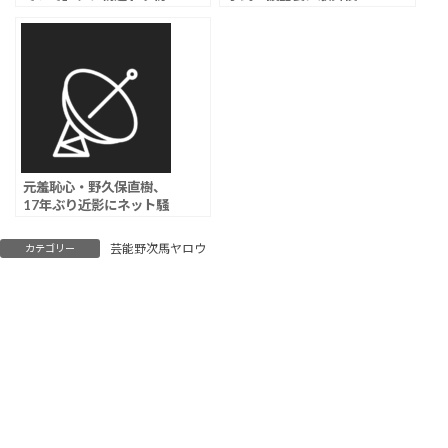
主演「これは頑張らね
界、元乃木坂46メンバー
ば」、「このミス」大賞
ら1000人が祝福
受賞作をドラマ化
元羞恥心・野久保直樹、
17年ぶり近影にネット騒
然ｗｗｗ
芸能野次馬ヤロウ
カテゴリー