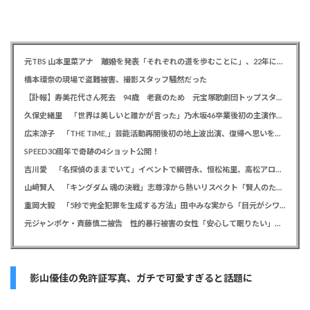
元TBS 山本里菜アナ 離婚を発表「それぞれの道を歩むことに」、22年に一般男性と結婚
橋本環奈の現場で盗難被害、撮影スタッフ騒然だった
【訃報】寿美花代さん死去 94歳 老衰のため 元宝塚歌劇団トップスター、夫は高島忠夫さん、息子は高嶋政宏・政伸
久保史緒里 「世界は美しいと誰かが言った」乃木坂46卒業後初の主演作で母親役に「すごく貴重な経験をさせていただいた」
広末涼子 「THE TIME,」芸能活動再開後初の地上波出演、復帰へ思いを告白「自分の弱い部分だったり…」
SPEED30周年で奇跡の4ショット公開！
吉川愛 「名探偵のままでいて」イベントで綱啓永、恒松祐里、高松アロハと息ピッタリの仲良しトーク
山﨑賢人 「キングダム 魂の決戦」志尊淳から熱いリスペクト「賢人のためだったらみんな頑張る」
重岡大毅 「5秒で完全犯罪を生成する方法」田中みな実から「目元がシワシワ」とダメ出し連発されたことを暴露
元ジャンポケ・斉藤慎二被告 性的暴行被害の女性「安心して眠りたい」「何も恐れず外を歩きたい」
影山優佳の免許証写真、ガチで可愛すぎると話題に