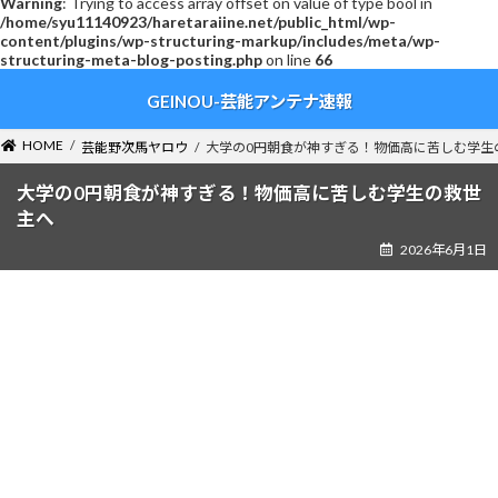
Warning
: Trying to access array offset on value of type bool in
/home/syu11140923/haretaraiine.net/public_html/wp-
content/plugins/wp-structuring-markup/includes/meta/wp-
structuring-meta-blog-posting.php
on line
66
コ
ナ
GEINOU-芸能アンテナ速報
ン
ビ
テ
ゲ
ン
ー
HOME
芸能野次馬ヤロウ
大学の0円朝食が神すぎる！物価高に苦しむ学生
ツ
シ
へ
ョ
大学の0円朝食が神すぎる！物価高に苦しむ学生の救世
ス
ン
主へ
キ
に
2026年6月1日
ッ
移
プ
動