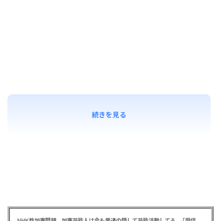
続きを見る
NHK性加害問題 加害芸能人は今も普通の顔して芸能活動してる…「受信料を取るくらいなら詳細を伝えよ」視聴者からは批判の声