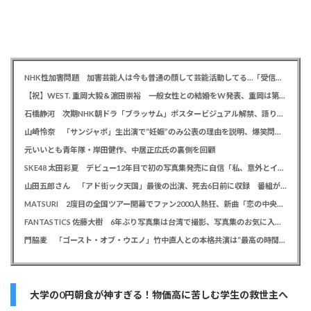
NHK性加害問題 加害芸能人は今も普通の顔して芸能活動してる…「受信料を取るくらいなら詳細を伝えよ」視聴者からは批判の声
【祝】WEST. 重岡大毅＆濵田崇裕 一般女性との結婚をW発表、重岡は第1子誕生も報告
石橋静河 次期NHK朝ドラ「ブラッサム」ポスタービジュアル解禁、語りは三條雅幸アナウンサー
山崎怜奈 「サンジャポ」生出演で“妊娠”のみ公表の理由を説明、爆笑問題には「お祝い待ってます」
元いいとも青年隊・岸田健作、中居正広氏の裏側を回顧
SKE48 太田彩夏 デビュー12年目で初の写真集発売に自信「私、意外とイイ！」、勝負カットはベッド上のヌーディーな姿
山田五郎さん 「アド街ック天国」最後の出演、死去6日前に収録 番組が感謝「天国の五郎さんへ」
MATSURI 2度目の全国ツアー開幕でファン2000人熱狂、新曲「恋の中央線」も初披露「この曲で売れたいよ！」
FANTASTICS 佐藤大樹 6年ぶり写真集は台湾で撮影、写真集のお気に入りカットは「両親に見られるの恥ずかしい」
門脇麦 「ゴースト・オブ・ウエノ」竹中直人との本格共演は“最高の時間”「台本よりたくさんしゃべってた」
大学の0円朝食が神すぎる！物価高に苦しむ学生の救世主へ