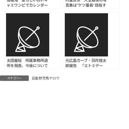
渡邊渚 夏らしい白いキ
村重杏奈 人生最後の写
ャミワンピでカレンダー
真集は“ケツ番長”目指す
撮影のオフショットを公
「丸っとしたお尻を作る
開 「夏が来た、最悪
のは難しいんです」
だ」
太田基裕 所属事務所退
元広島カープ・羽月隆太
所を発表、今後について
郎被告 「エトミデー
は「近いうちにご報告」
ト」使用で拘禁刑1年執
行猶予3年の判決、「周
芸能野次馬ヤロウ
カテゴリー
囲に吸っているカープ選
手もいた」と証言