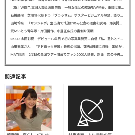
【祝】WEST. 重岡大毅＆濵田崇裕 一般女性との結婚をW発表、重岡は第1子誕生も報告
石橋静河 次期NHK朝ドラ「ブラッサム」ポスタービジュアル解禁、語りは三條雅幸アナウンサー
山崎怜奈 「サンジャポ」生出演で“妊娠”のみ公表の理由を説明、爆笑問題には「お祝い待ってます」
元いいとも青年隊・岸田健作、中居正広氏の裏側を回顧
SKE48 太田彩夏 デビュー12年目で初の写真集発売に自信「私、意外とイイ！」、勝負カットはベッド上のヌーディーな姿
山田五郎さん 「アド街ック天国」最後の出演、死去6日前に収録 番組が感謝「天国の五郎さんへ」
MATSURI 2度目の全国ツアー開幕でファン2000人熱狂、新曲「恋の中央線」も初披露「この曲で売れたいよ！」
関連記事