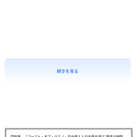
続きを見る
門脇麦 「ゴースト・オブ・ウエノ」竹中直人との本格共演は“最高の時間”「台本よりたくさんしゃべってた」