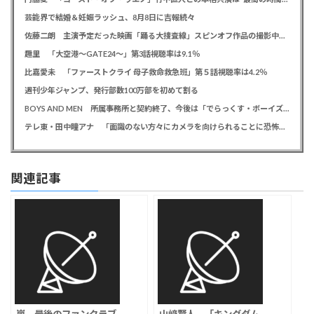
芸能界で結婚＆妊娠ラッシュ、8月8日に吉報続々
佐藤二朗 主演予定だった映画「踊る大捜査線」スピンオフ作品の撮影中止が正式に決定か
趣里 「大空港～GATE24～」第3話視聴率は9.1％
比嘉愛未 「ファーストクライ 母子救命救急班」第５話視聴率は4.2％
週刊少年ジャンプ、発行部数100万部を初めて割る
BOYS AND MEN 所属事務所と契約終了、今後は「でらっくす・ボーイズ」として活動
テレ東・田中瞳アナ 「面識のない方々にカメラを向けられることに恐怖を」 ロケ撮影時に勝手に撮影してくる人に注意喚起
関連記事