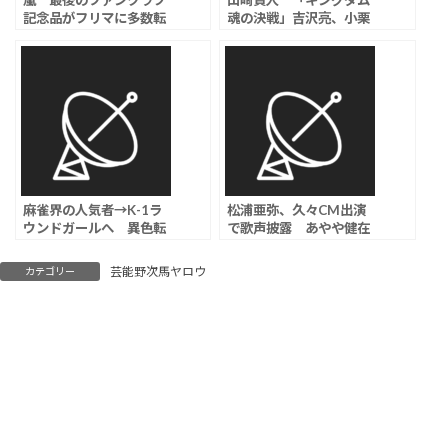
嵐 最後のファンクラブ
山﨑賢人 「キングダム
記念品がフリマに多数転
魂の決戦」吉沢亮、小栗
売にファンから悲痛な訴
旬、橋本環奈らワールド
え「5人に恥じない行動
プレミアに豪華キャスト
を」「気持ちを踏みにじ
集結
らないで」
麻雀界の人気者→K-1ラ
松浦亜弥、久々CM出演
ウンドガールへ 異色転
で歌声披露 あやや健在
身が凄すぎる
すぎる
芸能野次馬ヤロウ
カテゴリー