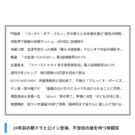
門脇麦 「ゴースト・オブ・ウエノ」竹中直人との本格共演は“最高の時間”「台本よりたくさんしゃべってた」
芸能界で結婚＆妊娠ラッシュ、8月8日に吉報続々
佐藤二朗 主演予定だった映画「踊る大捜査線」スピンオフ作品の撮影中止が正式に決定か
趣里 「大空港～GATE24～」第3話視聴率は9.1％
比嘉愛未 「ファーストクライ 母子救命救急班」第５話視聴率は4.2％
週刊少年ジャンプ、発行部数100万部を初めて割る
BOYS AND MEN 所属事務所と契約終了、今後は「でらっくす・ボーイズ」として活動
テレ東・田中瞳アナ 「面識のない方々にカメラを向けられることに恐怖を」 ロケ撮影時に勝手に撮影してくる人に注意喚起
堀田真由＆高橋一生 「ghost／夜の果て」声優に決定「子どもの頃に抱いていた言葉にはできない沢山の感情を思い出しました」
相葉雅紀 冠ラジオ番組9月終了発表「最終回まで皆さんに楽しんで頂ける番組を」、ファンからは悲しみの声
24年前の朝ドラヒロイン登場、不登校の娘を持つ母親役