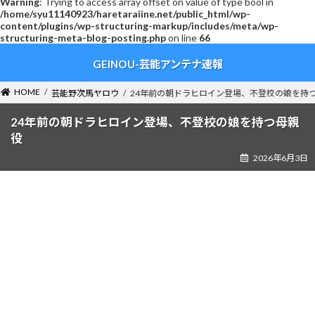
Warning
: Trying to access array offset on value of type bool in
/home/syu11140923/haretaraiine.net/public_html/wp-
content/plugins/wp-structuring-markup/includes/meta/wp-
structuring-meta-blog-posting.php
on line
66
コ
ナ
GEINOU-芸能アンテナ速報
ン
ビ
テ
ゲ
ン
ー
HOME
芸能野次馬ヤロウ
24年前の朝ドラヒロイン登場、不登校の娘を持
ツ
シ
へ
ョ
24年前の朝ドラヒロイン登場、不登校の娘を持つ母親
ス
ン
役
キ
に
2026年6月3日
ッ
移
プ
動