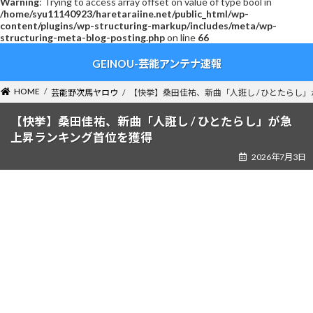
Warning
: Trying to access array offset on value of type bool in
/home/syu11140923/haretaraiine.net/public_html/wp-
content/plugins/wp-structuring-markup/includes/meta/wp-
structuring-meta-blog-posting.php
on line
66
コ
ナ
GEINOU-芸能アンテナ速報
ン
ビ
テ
ゲ
ン
ー
HOME
芸能野次馬ヤロウ
【快挙】桑田佳祐、新曲「人誑し / ひとたらし
ツ
シ
へ
ョ
【快挙】桑田佳祐、新曲「人誑し / ひとたらし」が急
ス
ン
上昇ランキング首位を獲得
キ
に
2026年7月3日
ッ
移
プ
動