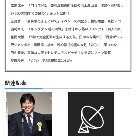
広末涼子 「THE TIME,」芸能活動再開後初の地上波出演、復帰へ思いを告白「自分の弱い部分だったり…」
SPEED30周年で奇跡の4ショット公開！
吉川愛 「名探偵のままでいて」イベントで綱啓永、恒松祐里、高松アロハと息ピッタリの仲良しトーク
山﨑賢人 「キングダム 魂の決戦」志尊淳から熱いリスペクト「賢人のためだったらみんな頑張る」
重岡大毅 「5秒で完全犯罪を生成する方法」田中みな実から「目元がシワシワ」とダメ出し連発されたことを暴露
元ジャンポケ・斉藤慎二被告 性的暴行被害の女性「安心して眠りたい」「何も恐れず外を歩きたい」
田中麗奈、南海ユニ姿でセレモニアルピッチ！レア姿にファン歓喜
反町隆史 「GTO」第3話視聴率は4.0％
関連記事