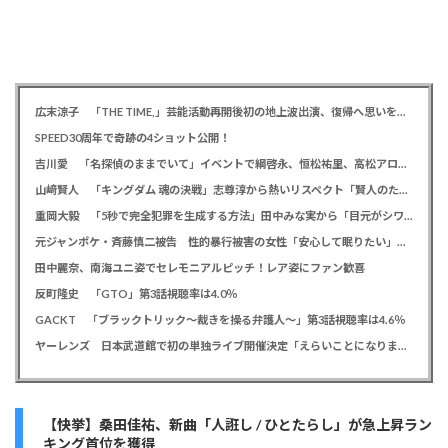
広末涼子 「THE TIME,」芸能活動再開後初の地上波出演、復帰へ思いを告白「自分の弱い部分だったり…」
SPEED30周年で奇跡の4ショット公開！
吉川愛 「名探偵のままでいて」イベントで綱啓永、恒松祐里、高松アロハと息ピッタリの仲良しトーク
山﨑賢人 「キングダム 魂の決戦」志尊淳から熱いリスペクト「賢人のためだったらみんな頑張る」
重岡大毅 「5秒で完全犯罪を生成する方法」田中みな実から「目元がシワシワ」とダメ出し連発されたことを暴露
元ジャンポケ・斉藤慎二被告 性的暴行被害の女性「安心して眠りたい」「何も恐れず外を歩きたい」
田中麗奈、南海ユニ姿でセレモニアルピッチ！レア姿にファン歓喜
反町隆史 「GTO」第3話視聴率は4.0％
GACKT 「ブラックトリック～裁きを操る弁護人～」第3話視聴率は4.6％
ヤーレンズ 日本武道館で初の単独ライブ開催決定「えらいことになりました！」
【快挙】桑田佳祐、新曲「人誑し / ひとたらし」が急上昇ラン
キング首位を獲得