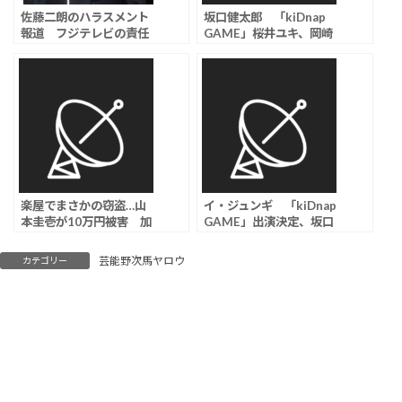
佐藤二朗のハラスメント
坂口健太郎 「kiDnap
報道 フジテレビの責任
GAME」桜井ユキ、岡崎
を問う声「トラウマがあ
紗絵、満島真之介、尾野
る女優キャスティングし
真千子ら新キャスト発表
たフジの責任…佐藤のせ
いにしてるんじゃない
よ」
楽屋でまさかの窃盗…山
イ・ジュンギ 「kiDnap
本圭壱が10万円被害 加
GAME」出演決定、坂口
藤浩次の証言が話題
健太郎主演ドラマにアジ
ア各国のスター集結
芸能野次馬ヤロウ
カテゴリー